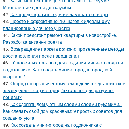
41.
Какие многолетние цветы посадить на клумбе.
Многолетние цветы для клумбы
42.
Как предотвратить вздутие ламината от воды
43.
Просто и эффективно: 10 шагов к идеальному
планированию дачного участка
44.
Какой предстоит ремонт квартиры в новостройке.
Разработка дизайн-проекта
45.
Возвращение паркета к жизни: проверенные методы
восстановления после наводнения
46.
10 полезных товаров для создания мини-огорода на
подоконнике. Как создать мини-огород в городской
квартире?
47.
Огород по органическому земледелию. Органическое
земледелие – сад и огород без хлопот для разумно-
ленивых
48.
Как сделать дом уютным своими своими рукамими..
Как сделать свой дом красивым: 9 простых советов для
создания уюта
49.
Как создать мини-огород на подоконнике с