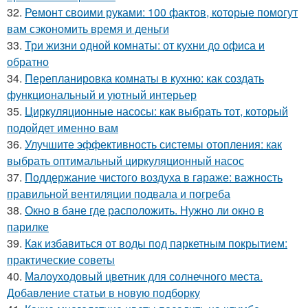
32.
Ремонт своими руками: 100 фактов, которые помогут
вам сэкономить время и деньги
33.
Три жизни одной комнаты: от кухни до офиса и
обратно
34.
Перепланировка комнаты в кухню: как создать
функциональный и уютный интерьер
35.
Циркуляционные насосы: как выбрать тот, который
подойдет именно вам
36.
Улучшите эффективность системы отопления: как
выбрать оптимальный циркуляционный насос
37.
Поддержание чистого воздуха в гараже: важность
правильной вентиляции подвала и погреба
38.
Окно в бане где расположить. Нужно ли окно в
парилке
39.
Как избавиться от воды под паркетным покрытием:
практические советы
40.
Малоуходовый цветник для солнечного места.
Добавление статьи в новую подборку