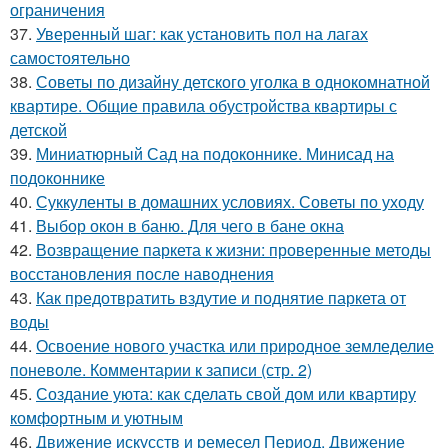
ограничения
37.
Уверенный шаг: как установить пол на лагах
самостоятельно
38.
Советы по дизайну детского уголка в однокомнатной
квартире. Общие правила обустройства квартиры с
детской
39.
Миниатюрный Сад на подоконнике. Минисад на
подоконнике
40.
Суккуленты в домашних условиях. Советы по уходу
41.
Выбор окон в баню. Для чего в бане окна
42.
Возвращение паркета к жизни: проверенные методы
восстановления после наводнения
43.
Как предотвратить вздутие и поднятие паркета от
воды
44.
Освоение нового участка или природное земледелие
поневоле. Комментарии к записи (стр. 2)
45.
Создание уюта: как сделать свой дом или квартиру
комфортным и уютным
46.
Движение искусств и ремесел Период. Движение