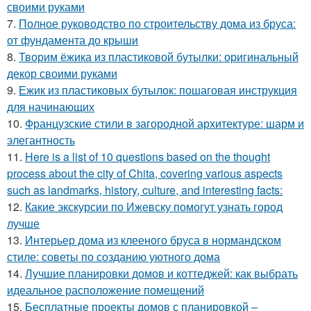
своими руками
7.
Полное руководство по строительству дома из бруса:
от фундамента до крыши
8.
Творим ёжика из пластиковой бутылки: оригинальный
декор своими руками
9.
Ежик из пластиковых бутылок: пошаговая инструкция
для начинающих
10.
Французские стили в загородной архитектуре: шарм и
элегантность
11.
Here is a list of 10 questions based on the thought
process about the city of Chita, covering various aspects
such as landmarks, history, culture, and interesting facts:
12.
Какие экскурсии по Ижевску помогут узнать город
лучше
13.
Интерьер дома из клееного бруса в нормандском
стиле: советы по созданию уютного дома
14.
Лучшие планировки домов и коттеджей: как выбрать
идеальное расположение помещений
15.
Бесплатные проекты домов с планировкой –