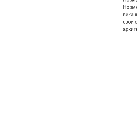
Норма
викин
свои 
архит