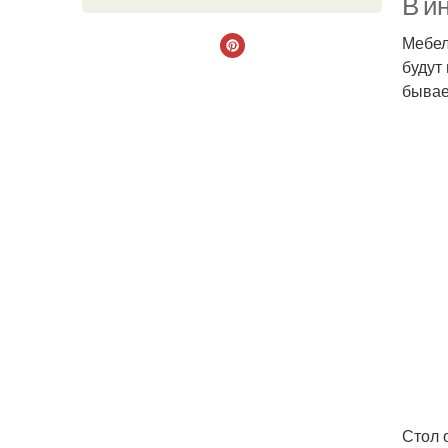
В и
Мебел
будут
бывае
Стол 