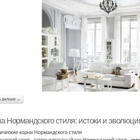
ь дальше →
а Нормандского стиля: истоки и эволюция
ические корни Нормандского стиля
ндский стиль, также известный как Норманнский стиль, име