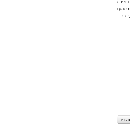
стиля
красо
— соз
читат