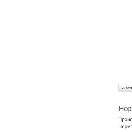
читат
Нор
Проис
Норма