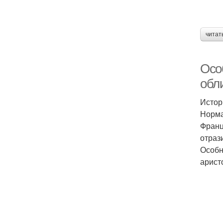
читат
Осо
обл
Истор
Норма
Франц
отраз
Особн
арист