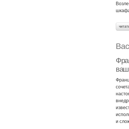
Возле
шкафа
читат
Вас
Фран
ваш
Франц
сочет
насто
внедр
извес
испол
и сло