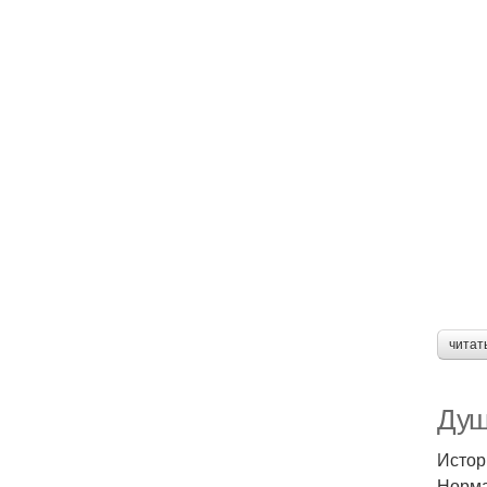
читат
Душ
Истор
Норма