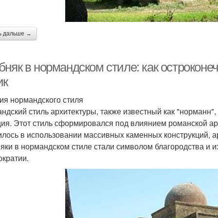
ь дальше →
бняк в нормандском стиле: как острокон
ик
ия нормандского стиля
ндский стиль архитектуры, также известный как "норманн",
ия. Этот стиль сформировался под влиянием романской арх
илось в использовании массивных каменных конструкций, ар
яки в нормандском стиле стали символом благородства и и
ократии.