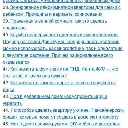
руками. Способы утепления полов в деревянном доме
38.
Зонирование однокомнатной квартиры для семьи с
ребенком. Принципы и варианты зонирования
39.
Прачечная в ванной комнате: как это сделать
правильно
40.
Клумба непрерывного цветения из многолетников.
Подбор растений Для клумбы непрерывного цветения
можно использовать, как многолетние, так и однолетние,
и двулетние растения. Причем рациональнее всего
оказывается
41.
Как намотать фум-ленту на ПНД. Лента ФУМ –, что
это такое, и зачем она нужна?
42.
Как избежать замены паркета, если он вздулся от
воды
43.
Пол в деревянном доме: как устранить игру и
укрепить
44.
7 способов сделать квартиру уютнее. 7 дизайнерских
фишек, которые помогут создать в доме уют и красоту
45.
Уют в доме своими руками. DIY мебель и декор: как