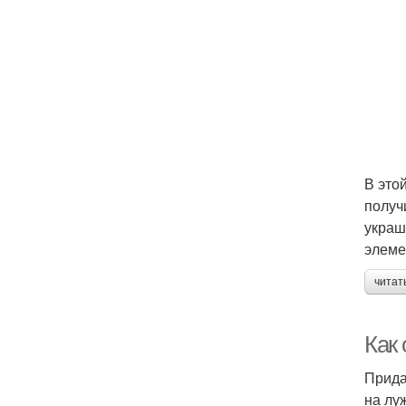
В это
получ
украш
элеме
читат
Как
Прида
на лу