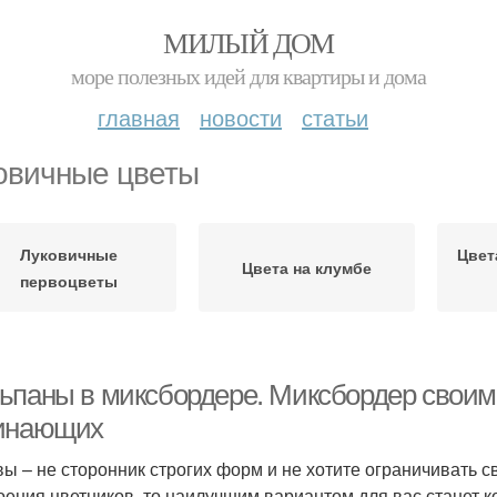
МИЛЫЙ ДОМ
море полезных идей для квартиры и дома
главная
новости
статьи
овичные цветы
Луковичные
Цвет
Цвета на клумбе
первоцветы
ьпаны в миксбордере. Миксбордер своими
инающих
вы – не сторонник строгих форм и не хотите ограничивать
оения цветников, то наилучшим вариантом для вас станет 