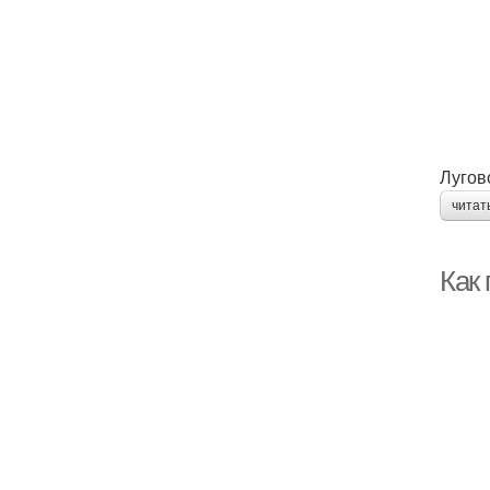
Лугов
читат
Как