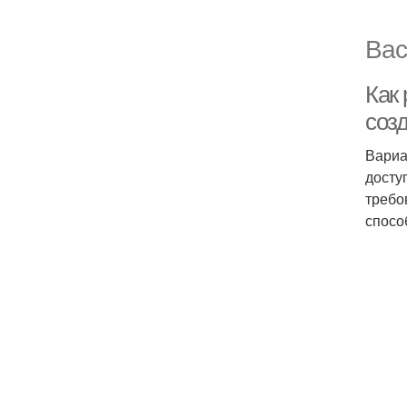
Вас
Как
соз
Вариа
досту
требо
спосо