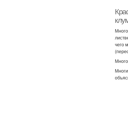
Кра
клу
Много
листв
чего 
(перес
Много
Многи
объяс