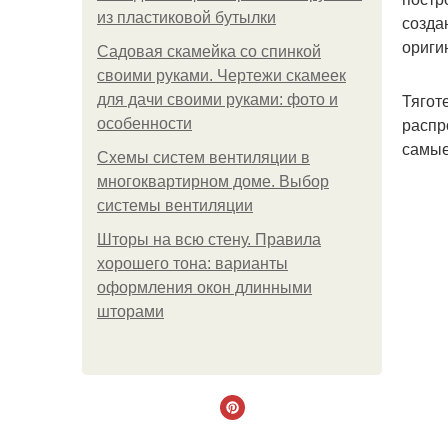
из пластиковой бутылки
созда
ориги
Садовая скамейка со спинкой
своими руками. Чертежи скамеек
Тягот
для дачи своими руками: фото и
распр
особенности
самые
Схемы систем вентиляции в
многоквартирном доме. Выбор
системы вентиляции
Шторы на всю стену. Правила
хорошего тона: варианты
оформления окон длинными
шторами