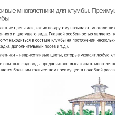
сивые многолетники для клумбы. Преиму
мбы
летние цветы или, как их по-другому называют, многолетник
енного и цветущего вида. Главной особенностью является то
могут находиться в составе клумбы на протяжении нескольк
адка, дополнительный посев и т.д.).
летники – неприхотливые цветы, которые украсят любую к
е опытные садоводы предпочитают высаживать многолетни
няется большим количеством преимуществ подобной расса