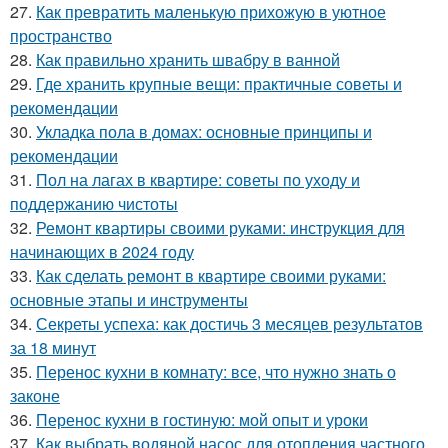
27.
Как превратить маленькую прихожую в уютное
пространство
28.
Как правильно хранить швабру в ванной
29.
Где хранить крупные вещи: практичные советы и
рекомендации
30.
Укладка пола в домах: основные принципы и
рекомендации
31.
Пол на лагах в квартире: советы по уходу и
поддержанию чистоты
32.
Ремонт квартиры своими руками: инструкция для
начинающих в 2024 году
33.
Как сделать ремонт в квартире своими руками:
основные этапы и инструменты
34.
Секреты успеха: как достичь 3 месяцев результатов
за 18 минут
35.
Перенос кухни в комнату: все, что нужно знать о
законе
36.
Перенос кухни в гостиную: мой опыт и уроки
37.
Как выбрать водяной насос для отопления частного