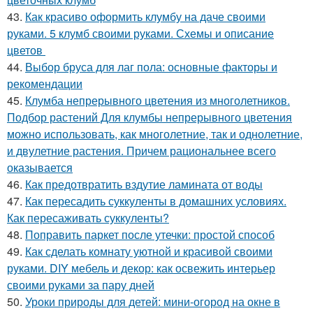
43.
Как красиво оформить клумбу на даче своими
руками. 5 клумб своими руками. Схемы и описание
цветов
44.
Выбор бруса для лаг пола: основные факторы и
рекомендации
45.
Клумба непрерывного цветения из многолетников.
Подбор растений Для клумбы непрерывного цветения
можно использовать, как многолетние, так и однолетние,
и двулетние растения. Причем рациональнее всего
оказывается
46.
Как предотвратить вздутие ламината от воды
47.
Как пересадить суккуленты в домашних условиях.
Как пересаживать суккуленты?
48.
Поправить паркет после утечки: простой способ
49.
Как сделать комнату уютной и красивой своими
руками. DIY мебель и декор: как освежить интерьер
своими руками за пару дней
50.
Уроки природы для детей: мини-огород на окне в