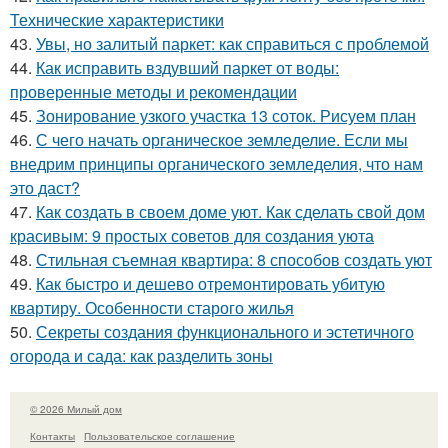
Технические характеристики
43.
Увы, но залитый паркет: как справиться с проблемой
44.
Как исправить вздувший паркет от воды:
проверенные методы и рекомендации
45.
Зонирование узкого участка 13 соток. Рисуем план
46.
С чего начать органическое земледелие. Если мы
внедрим принципы органического земледелия, что нам
это даст?
47.
Как создать в своем доме уют. Как сделать свой дом
красивым: 9 простых советов для создания уюта
48.
Стильная съемная квартира: 8 способов создать уют
49.
Как быстро и дешево отремонтировать убитую
квартиру. Особенности старого жилья
50.
Секреты создания функционального и эстетичного
огорода и сада: как разделить зоны
© 2026 Милый дом
Контакты
Пользовательское соглашение