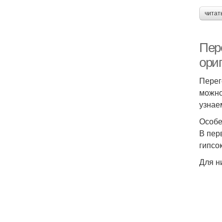
читат
Пер
ори
Перег
можно
узнае
Особе
В пер
гипсо
Для н