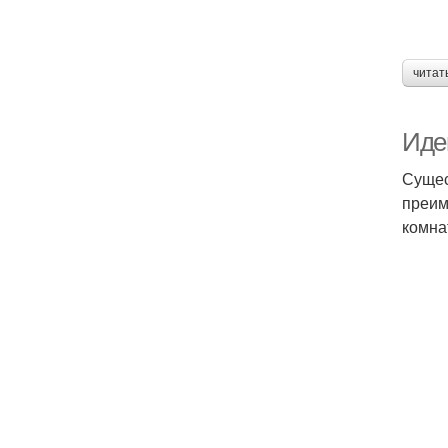
читат
Иде
Сущес
преим
комна