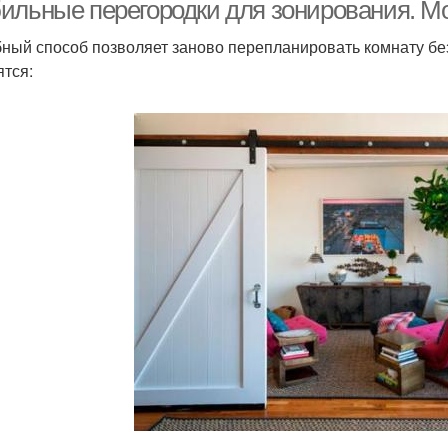
перегородки
перегородки
ильные перегородки для зонирования. Мо
ный способ позволяет заново перепланировать комнату бе
ятся:
Декоративные
Г
Красивые перегородки
перегородки