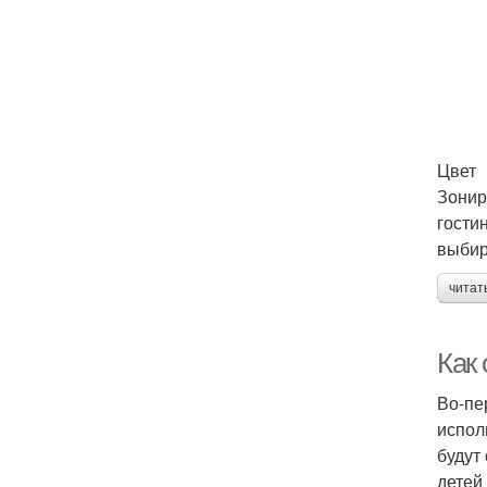
Цвет
Зонир
гости
выбир
читат
Как 
Во-пе
испол
будут
детей