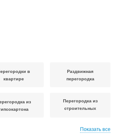
ерегородки в
Раздвижная
квартире
перегородка
Перегородка из
ерегородка из
строительных
гипсокартона
материалов
Показать все
тационарные
Перегородки из