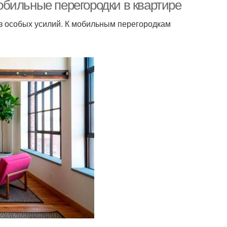
перегородки
гипсокартона
бильные перегородки в квартире
з особых усилий. К мобильным перегородкам
ипсокартонные
Перегородки с дверями
перегородки