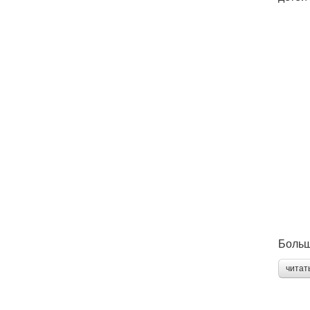
Больш
читат