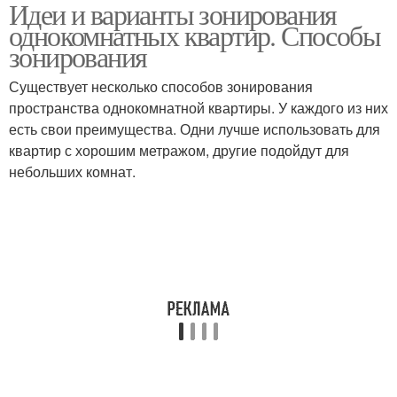
Идеи и варианты зонирования
Перегородка в однушке
однокомнатной
однокомнатных квартир. Способы
квартире
зонирования
Существует несколько способов зонирования
Перегородка из
Мобильные
пространства однокомнатной квартиры. У каждого из них
гипсокартона
перегородки
есть свои преимущества. Одни лучше использовать для
квартир с хорошим метражом, другие подойдут для
небольших комнат.
Перегородки в
Раздвижная
квартире
перегородка
Межкомнатные
Перегородка для
перегородки
зонирования
Перегородка из
Декоративная