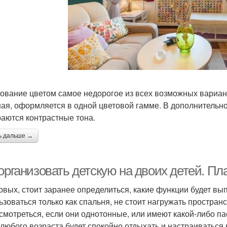
ование цветом самое недорогое из всех возможных вариант
ная, оформляется в одной цветовой гамме. В дополнительно
аются контрастные тона.
ь дальше →
организовать детскую на двоих детей. Пл
рвых, стоит заранее определиться, какие функции будет вы
ьзоваться только как спальня, не стоит нагружать простр
 смотреться, если они однотонные, или имеют какой-либо па
 любого возраста будет спокойно отдыхать и настраиваться 