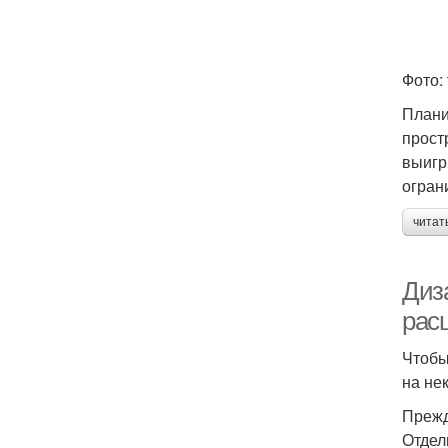
Фото: 
Плани
прост
выигр
огран
читат
Диз
рас
Чтобы
на не
Прежд
Отдел