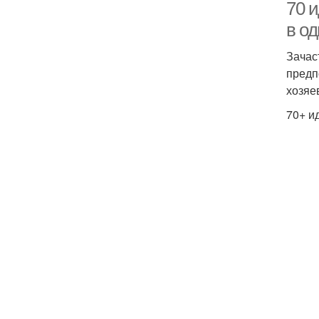
70 
в о
Зачас
предп
хозяев
70+ и