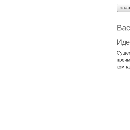
читат
Вас
Иде
Сущес
преим
комна