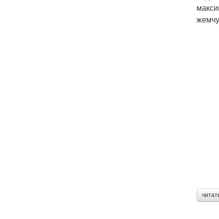
макси
жемчу
читат