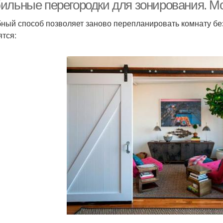
перегородки
ильные перегородки для зонирования. Мо
материалов
ный способ позволяет заново перепланировать комнату бе
ятся: