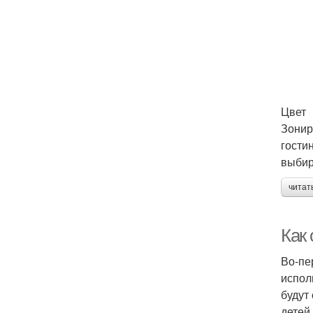
Цвет
Зонир
гости
выбир
читат
Как 
Во-пе
испол
будут
детей