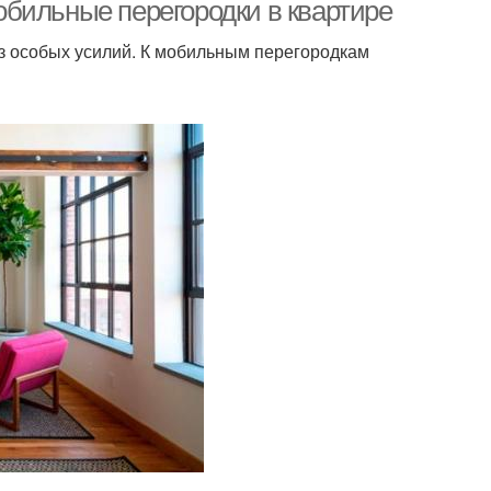
перегородки
бильные перегородки в квартире
з особых усилий. К мобильным перегородкам