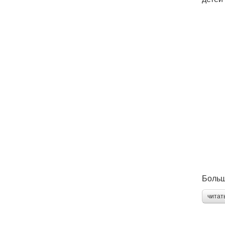
Больш
читат