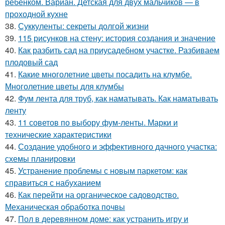
ребенком. Вариан. Детская для двух мальчиков — в
проходной кухне
38.
Суккуленты: секреты долгой жизни
39.
115 рисунков на стену: история создания и значение
40.
Как разбить сад на приусадебном участке. Разбиваем
плодовый сад
41.
Какие многолетние цветы посадить на клумбе.
Многолетние цветы для клумбы
42.
Фум лента для труб, как наматывать. Как наматывать
ленту
43.
11 советов по выбору фум-ленты. Марки и
технические характеристики
44.
Создание удобного и эффективного дачного участка:
схемы планировки
45.
Устранение проблемы с новым паркетом: как
справиться с набуханием
46.
Как перейти на органическое садоводство.
Механическая обработка почвы
47.
Пол в деревянном доме: как устранить игру и