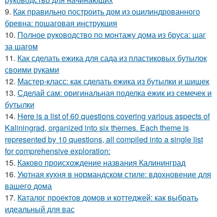
9.
Как правильно построить дом из оцилиндрованного
бревна: пошаговая инструкция
10.
Полное руководство по монтажу дома из бруса: шаг
за шагом
11.
Как сделать ежика для сада из пластиковых бутылок
своими руками
12.
Мастер-класс: как сделать ежика из бутылки и шишек
13.
Сделай сам: оригинальная поделка ежик из семечек и
бутылки
14.
Here is a list of 60 questions covering various aspects of
Kaliningrad, organized into six themes. Each theme is
represented by 10 questions, all compiled into a single list
for comprehensive exploration:
15.
Каково происхождение названия Калининград
16.
Уютная кухня в нормандском стиле: вдохновение для
вашего дома
17.
Каталог проектов домов и коттеджей: как выбрать
идеальный для вас