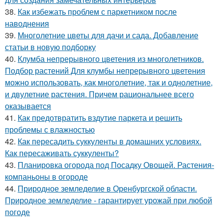
38.
Как избежать проблем с паркетником после
наводнения
39.
Многолетние цветы для дачи и сада. Добавление
статьи в новую подборку
40.
Клумба непрерывного цветения из многолетников.
Подбор растений Для клумбы непрерывного цветения
можно использовать, как многолетние, так и однолетние,
и двулетние растения. Причем рациональнее всего
оказывается
41.
Как предотвратить вздутие паркета и решить
проблемы с влажностью
42.
Как пересадить суккуленты в домашних условиях.
Как пересаживать суккуленты?
43.
Планировка огорода под Посадку Овощей. Растения-
компаньоны в огороде
44.
Природное земледелие в Оренбургской области.
Природное земледелие - гарантирует урожай при любой
погоде