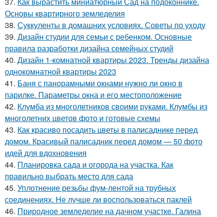
37.
Как вырастить миниатюрный Сад на подоконнике.
Основы квартирного земледелия
38.
Суккуленты в домашних условиях. Советы по уходу
39.
Дизайн студии для семьи с ребенком. Основные
правила разработки дизайна семейных студий
40.
Дизайн 1-комнатной квартиры 2023. Тренды дизайна
однокомнатной квартиры 2023
41.
Баня с панорамными окнами нужно ли окно в
парилке. Параметры окна и его местоположение
42.
Клумба из многолетников своими руками. Клумбы из
многолетних цветов фото и готовые схемы
43.
Как красиво посадить цветы в палисаднике перед
домом. Красивый палисадник перед домом — 50 фото
идей для вдохновения
44.
Планировка сада и огорода на участка. Как
правильно выбрать место для сада
45.
Уплотнение резьбы фум-лентой на трубных
соединениях. Не лучше ли воспользоваться паклей
46.
Природное земледелие на дачном участке. Галина