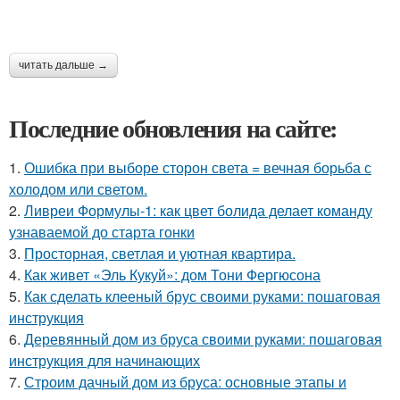
читать дальше →
Последние обновления на сайте:
1.
Ошибка при выборе сторон света = вечная борьба с
холодом или светом.
2.
Ливреи Формулы-1: как цвет болида делает команду
узнаваемой до старта гонки
3.
Просторная, светлая и уютная квартира.
4.
Как живет «Эль Кукуй»: дом Тони Фергюсона
5.
Как сделать клееный брус своими руками: пошаговая
инструкция
6.
Деревянный дом из бруса своими руками: пошаговая
инструкция для начинающих
7.
Строим дачный дом из бруса: основные этапы и