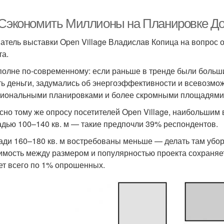
 Сэкономить Миллионы на Планировке До
атель выставки Open Village Владислав Копица на вопрос 
та.
полне по-современному: если раньше в тренде были больши
ть деньги, задумались об энергоэффективности и всевозмо
иональными планировками и более скромными площадями
сно тому же опросу посетителей Open Village, наибольшим
дью 100–140 кв. м — такие предпочли 39% респондентов.
ди 160–180 кв. м востребованы меньше — делать там убо
имость между размером и популярностью проекта сохраняетс
ет всего по 1% опрошенных.