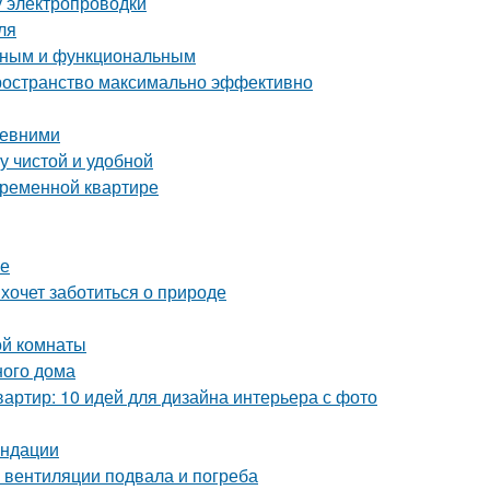
у электропроводки
ля
енным и функциональным
пространство максимально эффективно
ревними
у чистой и удобной
временной квартире
ре
 хочет заботиться о природе
ой комнаты
ного дома
артир: 10 идей для дизайна интерьера с фото
ендации
 вентиляции подвала и погреба