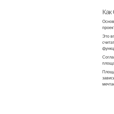
Как
Основ
проек
Это в
счита
функц
Согла
площа
Площа
завис
мечта