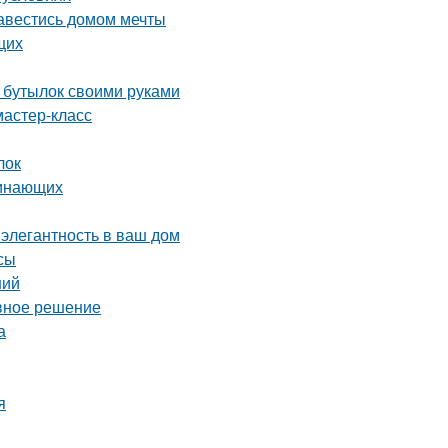
завестись домом мечты
щих
х бутылок своими руками
мастер-класс
лок
чинающих
 элегантность в ваш дом
сы
ний
ивное решение
а
я