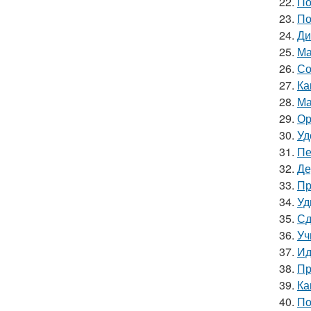
22.
По
23.
По
24.
Ди
25.
Ма
26.
Со
27.
Ка
28.
Ма
29.
Ор
30.
Уд
31.
Пе
32.
Де
33.
Пр
34.
Уд
35.
Сд
36.
Уч
37.
Ид
38.
Пр
39.
Ка
40.
По