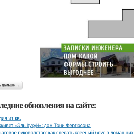
ь дальше →
ледние обновления на сайте:
дия 31 кв.
 живет «Эль Кукуй»: дом Тони Фергюсона
аговое руководство: как сделать клееный брус в домашних