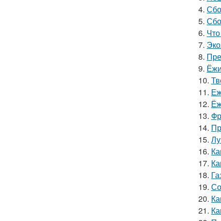
4.
Сбо
5.
Сбо
6.
Что
7.
Эко
8.
Пре
9.
Ёжи
10.
Тв
11.
Еж
12.
Ёж
13.
Фр
14.
Пр
15.
Лу
16.
Ка
17.
Ка
18.
Га
19.
Со
20.
Ка
21.
Ка