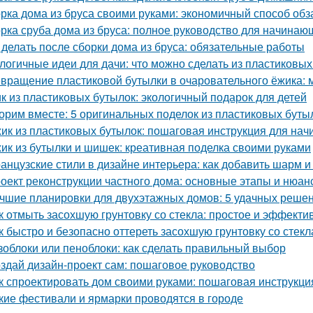
рка дома из бруса своими руками: экономичный способ об
рка сруба дома из бруса: полное руководство для начинаю
 делать после сборки дома из бруса: обязательные работы
логичные идеи для дачи: что можно сделать из пластиковы
вращение пластиковой бутылки в очаровательного ёжика: 
к из пластиковых бутылок: экологичный подарок для детей
орим вместе: 5 оригинальных поделок из пластиковых буты
ик из пластиковых бутылок: пошаговая инструкция для на
ик из бутылки и шишек: креативная поделка своими руками
анцузские стили в дизайне интерьера: как добавить шарм и
оект реконструкции частного дома: основные этапы и нюан
чшие планировки для двухэтажных домов: 5 удачных реше
к отмыть засохшую грунтовку со стекла: простое и эффект
к быстро и безопасно оттереть засохшую грунтовку со стекл
зоблоки или пеноблоки: как сделать правильный выбор
здай дизайн-проект сам: пошаговое руководство
к спроектировать дом своими руками: пошаговая инструкци
кие фестивали и ярмарки проводятся в городе