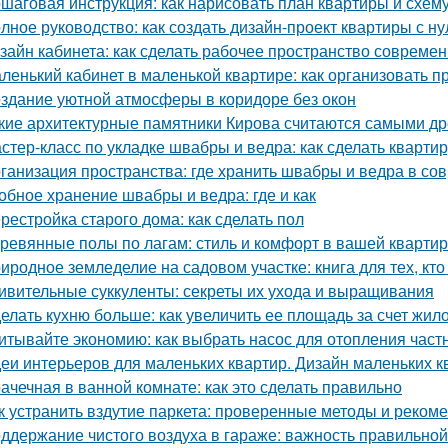
шаговая инструкция: как нарисовать план квартиры и схем
лное руководство: как создать дизайн-проект квартиры с ну
зайн кабинета: как сделать рабочее пространство соврем
ленький кабинет в маленькой квартире: как организовать 
здание уютной атмосферы в коридоре без окон
кие архитектурные памятники Кирова считаются самыми д
стер-класс по укладке швабры и ведра: как сделать квартир
ганизация пространства: где хранить швабры и ведра в со
обное хранение швабры и ведра: где и как
рестройка старого дома: как сделать пол
ревянные полы по лагам: стиль и комфорт в вашей кварти
иродное земледелие на садовом участке: книга для тех, кто
ивительные суккуленты: секреты их ухода и выращивания
елать кухню больше: как увеличить ее площадь за счет жил
итывайте экономию: как выбрать насос для отопления част
еи интерьеров для маленьких квартир. Дизайн маленьких кв
ачечная в ванной комнате: как это сделать правильно
к устранить вздутие паркета: проверенные методы и реком
ддержание чистого воздуха в гараже: важность правильной