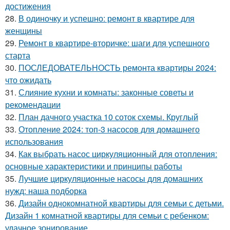
достижения
28.
В одиночку и успешно: ремонт в квартире для
женщины
29.
Ремонт в квартире-вторичке: шаги для успешного
старта
30.
ПОСЛЕДОВАТЕЛЬНОСТЬ ремонта квартиры 2024:
что ожидать
31.
Слияние кухни и комнаты: законные советы и
рекомендации
32.
План дачного участка 10 соток схемы. Круглый
33.
Отопление 2024: топ-3 насосов для домашнего
использования
34.
Как выбрать насос циркуляционный для отопления:
основные характеристики и принципы работы
35.
Лучшие циркуляционные насосы для домашних
нужд: наша подборка
36.
Дизайн однокомнатной квартиры для семьи с детьми.
Дизайн 1 комнатной квартиры для семьи с ребенком:
удачное зонирование