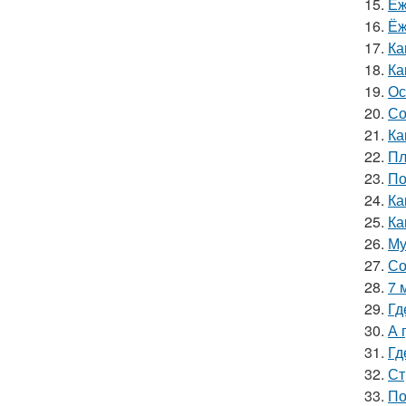
15.
Ёж
16.
Ёж
17.
Ка
18.
Ка
19.
Ос
20.
Со
21.
Ка
22.
Пл
23.
По
24.
Ка
25.
Ка
26.
Му
27.
Со
28.
7 
29.
Гд
30.
А 
31.
Гд
32.
Ст
33.
По