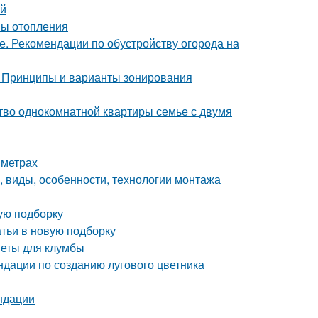
ей
мы отопления
е. Рекомендации по обустройству огорода на
. Принципы и варианты зонирования
тво однокомнатной квартиры семье с двумя
 метрах
, виды, особенности, технологии монтажа
вую подборку
тьи в новую подборку
веты для клумбы
ндации по созданию лугового цветника
ндации