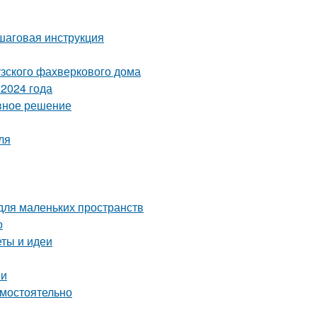
ошаговая инструкция
узского фахверкового дома
2024 года
ивное решение
ля
для маленьких пространств
о
еты и идеи
ии
амостоятельно