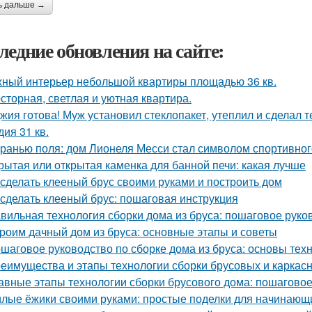
ь дальше →
ледние обновления на сайте:
ный интерьер небольшой квартиры площадью 36 кв.
сторная, светлая и уютная квартира.
жия готова! Муж установил стеклопакет, утеплил и сделал 
дия 31 кв.
гранью поля: дом Лионеля Месси стал символом спортивног
рытая или открытая каменка для банной печи: какая лучше
 сделать клееный брус своими руками и построить дом
 сделать клееный брус: пошаговая инструкция
вильная технология сборки дома из бруса: пошаговое руко
роим дачный дом из бруса: основные этапы и советы
шаговое руководство по сборке дома из бруса: основы тех
еимущества и этапы технологии сборки брусовых и каркас
авные этапы технологии сборки брусового дома: пошаговое
лые ёжики своими руками: простые поделки для начинающ