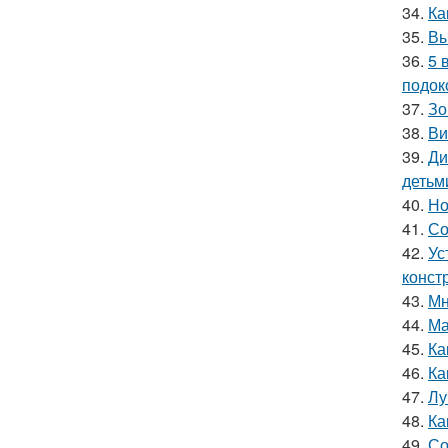
34.
Ка
35.
Вы
36.
5 
подок
37.
Зо
38.
Ви
39.
Ди
детьм
40.
Но
41.
Со
42.
Ус
конст
43.
Мн
44.
Ма
45.
Ка
46.
Ка
47.
Лу
48.
Ка
49.
Со