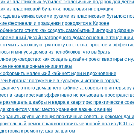
ик из пластиковых бутылок: экологичный подарок для детей
ик из пластиковой бутылки: пошаговая инструкция
к сделать ежика своими руками из пластиковых бутылок: п
кие фестивали и праздники проводятся в Кирове
обенности стиля: как создать самобытный интерьер франц
временный дизайн загородного дома: основные тенденции 
к отмыть засохшую грунтовку со стекла: простое и эффект
юсы и минусы домов из пеноблоков: что выбрать
лное руководство: как создать дизайн-проект квартиры с ну
кие инновационные инициативы
к оформить маленький кабинет: идеи и вдохновение
зеи Кургана: погружение в культуру и историю города
здание уютного домашнего кабинета: советы по интерьеру 
мест в квартире: как эффективно использовать пространств
е размещать швабры и ведра в квартире: практические сов
где хранится у вас: место хранения важных вещей
е хранить крупные вещи: практичные советы и рекомендац
роительный ремонт: как изготовить черновой пол из ДСП с
дготовка к ремонту: шаг за шагом