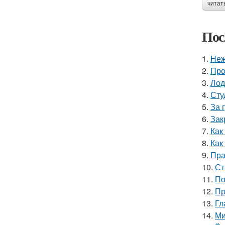
читат
Пос
1.
Неж
2.
Про
3.
Лод
4.
Сту
5.
За 
6.
Зак
7.
Как
8.
Как
9.
Пра
10.
Ст
11.
По
12.
Пр
13.
Гл
14.
Ми