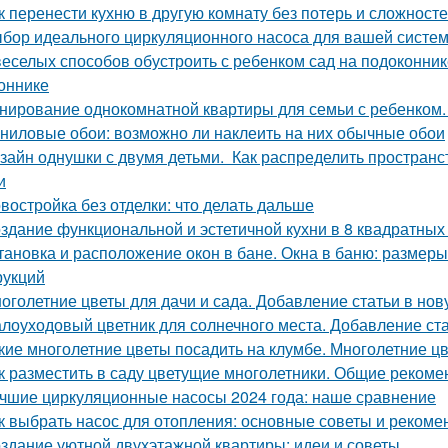
к перенести кухню в другую комнату без потерь и сложност
бор идеального циркуляционного насоса для вашей систе
веселых способов обустроить с ребенком сад на подоконник
оннике
нирование однокомнатной квартиры для семьи с ребенком
ниловые обои: возможно ли наклеить на них обычные обои
зайн однушки с двумя детьми. Как распределить пространс
и
востройка без отделки: что делать дальше
здание функциональной и эстетичной кухни в 8 квадратных
тановка и расположение окон в бане. Окна в баню: размеры
рукций
оголетние цветы для дачи и сада. Добавление статьи в но
лоуходовый цветник для солнечного места. Добавление ста
кие многолетние цветы посадить на клумбе. Многолетние ц
к разместить в саду цветущие многолетники. Общие рекоме
чшие циркуляционные насосы 2024 года: наше сравнение
к выбрать насос для отопления: основные советы и рекоме
здание уютной двухэтажной квартиры: идеи и советы