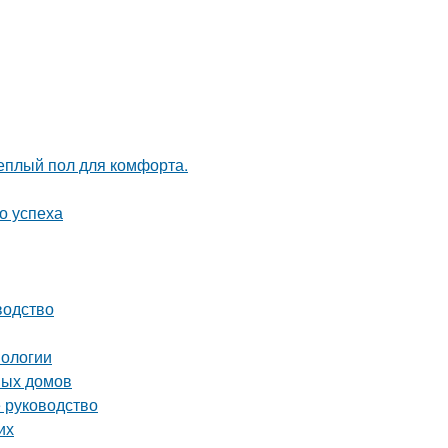
теплый пол для комфорта.
о успеха
водство
нологии
ных домов
 руководство
их