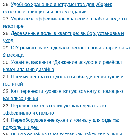
26.
Удобное хранение инструментов для уборки:
основные принципы и рекомендации
27.
Удобное и эффективное хранение швабр и ведер в
квартире
28.
Деревянные полы в квартире: выбор, установка и
уход
29.
DIY ремонт: как я сделала ремонт своей квартиры за
2 месяца
30.
Узнайте, как книга "Движение искусств и ремёсел"
изменила мир дизайна
31.
Преимущества и недостатки объединения кухни и
гостиной
32.
Как перенести кухню в жилую комнату с помощью
канализации 53
33.
Перенос кухни в гостиную: как сделать это
эффективно и стильно
34.
Переоборудование кухни в комнату для отдыха:
подходы и идеи
35.
Выбор одной из многих тем: как найти свою нишу