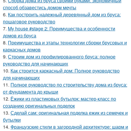
5.
Сборка дома из бруса своими руками: экономичный
способ обзавестись домом мечты
6.
Как построить надежный деревянный дом из бруса:
пошаговое руководство
7.
My house #stage 2: Преимущества и особенности
домов из бруса
8.
Преимущества и этапы технологии сборки брусовых и
каркасных домов
9.
Строим дом из профилированного бруса: полное
руководство для начинающих
10.
Как строится каркасный дом: Полное руководство
для начинающих
11.
Полное руководство по строительству дома из бруса:
от фундамента до крыши
12.
Ёжики из пластиковых бутылок: мастер-класс по
созданию оригинальных поделок
13.
Сделай сам: оригинальная поделка ежик из семечек и
бутылки
14.
Французские стили в загородной архитектуре: шарм и