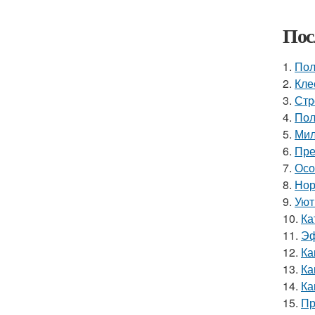
Пос
1.
Пол
2.
Кле
3.
Стр
4.
Пол
5.
Мил
6.
Пре
7.
Осо
8.
Нор
9.
Уют
10.
Ка
11.
Эф
12.
Ка
13.
Ка
14.
Ка
15.
Пр