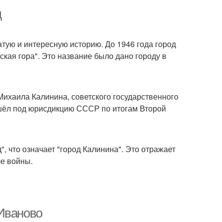
д
атую и интересную историю. До 1946 года город
ская гора". Это название было дано городу в
Михаила Калинина, советского государственного
решёл под юрисдикцию СССР по итогам Второй
", что означает "город Калинина". Это отражает
ле войны.
 Иваново