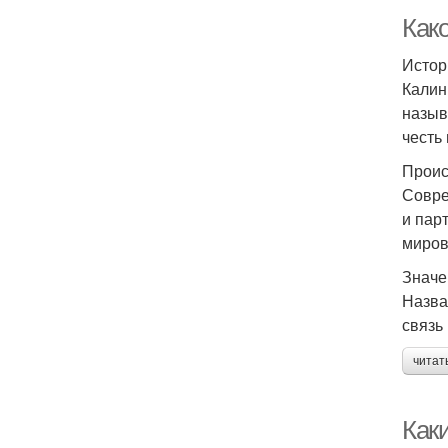
Как
Истор
Калин
назыв
честь
Проис
Совре
и пар
миров
Значе
Назва
связь
читат
Как