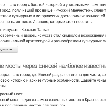
во — это город с богатой историей и уникальными памятник
 Город, получивший прозвище «Русский Манчестер», славит
ством культурных и исторических достопримечательностей.
есных памятниках Иваново, которые стоит посетить.
ц искусств «Красная Талка»
современный дворец искусств стал символом возрождения 
 оригинальной архитектурой и разнообразием культурных м
ь дальше →
ие мосты через Енисей наиболее известн
оярск – это город, где Енисей разделяет его на две части, 
 свою историю и архитектурные особенности. Давайте узна
тны.
арасный мост
сный мост – один из самых известных мостов в Красноярске
а и популярным местом для прогулок.