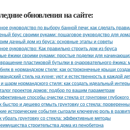
ледние обновления на сайте:
ное руководство по выбору банной печи: как сделать прав
еный брус своими руками: пошаговое руководство для дом
оим дачный дом из бруса: основные этапы и советы
ное руководство: Как правильно строить дом из бруса
ые ёжики своими руками: простые поделки для начинающи
вращение пластиковой бутылки в очаровательного ёжика: 
бняк в нормандском стиле: как остроконечные крыши созда
мандский стиль на кухне: уют и естественность в каждой де
 и шарм нормандского стиля: как создать идеальный интерь
талог проектов домов: подбор по вашим параметрам
фективные способы очистки стекла от грунтовки глубоког
к быстро и дешево отмыть грунтовку со стекла: проверенн
кие исторические события сыграли ключевую роль в развит
к убрать грунтовку со стекла: эффективные методы
еимущества строительства дома из пенобетона