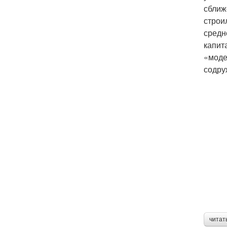
сближ
строи
средн
капит
«моде
содру
читат