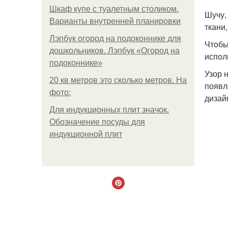
Шкаф купе с туалетным столиком.
Шучу,
Варианты внутренней планировки
ткани
Лэпбук огород на подоконнике для
Чтобы
дошкольников. Лэпбук «Огород на
испол
подоконнике»
Узор 
20 кв метров это сколько метров. На
появл
фото:
дизай
Для индукционных плит значок.
Обозначение посуды для
индукционной плит