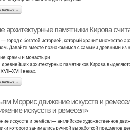
ь дальше →
ие архитектурные памятники Кирова счи
 — город с богатой историей, который хранит множество а
ом. Давайте вместе познакомимся с самыми древними из н
ие храмы и монастыри
 древнейших архитектурных памятников Кирова выделяютс
XVII–XVIII веках.
ь дальше →
ьям Моррис движение искусств и ремесе
ижение искусств и ремесел»
ние искусств и ремёсел— английское художественное движе
ники которого занимались ручной выработкой предметов дек