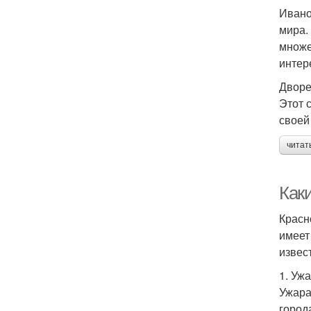
Ивано
мира.
множе
интер
Дворе
Этот 
своей
читат
Как
Красн
имеет
извес
1. Уж
Ужара
город