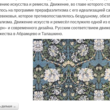
ению искусства и ремесла. Движение, во главе которого ст
лось на программе прерафаэлитизма с его идеализацией с
евековья, которое противопоставлялось бездушному, обе
ализма. Движение искусств и ремесёл послужило одной из 
рн» и современного дизайна. Русским соответствием движ
жества в Абрамцево и Талашкино.
ь дальше →