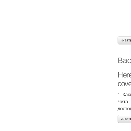
читат
Вас
Here
cove
1. Ка
Чита 
досто
читат