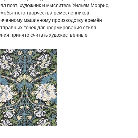
оял поэт, художник и мыслитель Уильям Моррис,
амобытного творчества ремесленников
зличенному машинному производству времён
отправных точек для формирования стиля
ения принято считать художественные