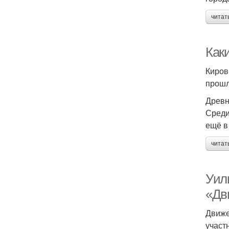
читат
Как
Киров
прошл
Древн
Среди
ещё в 
читат
Уил
«Дв
Движе
участ