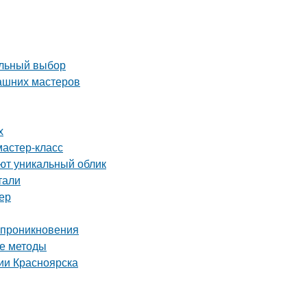
ильный выбор
ашних мастеров
х
мастер-класс
ют уникальный облик
тали
ер
о проникновения
ые методы
ии Красноярска