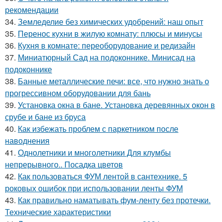
рекомендации
34.
Земледелие без химических удобрений: наш опыт
35.
Перенос кухни в жилую комнату: плюсы и минусы
36.
Кухня в комнате: переоборудование и редизайн
37.
Миниатюрный Сад на подоконнике. Минисад на
подоконнике
38.
Банные металлические печи: все, что нужно знать о
прогрессивном оборудовании для бань
39.
Установка окна в бане. Установка деревянных окон в
срубе и бане из бруса
40.
Как избежать проблем с паркетником после
наводнения
41.
Однолетники и многолетники Для клумбы
непрерывного.. Посадка цветов
42.
Как пользоваться ФУМ лентой в сантехнике. 5
роковых ошибок при использовании ленты ФУМ
43.
Как правильно наматывать фум-ленту без протечки.
Технические характеристики