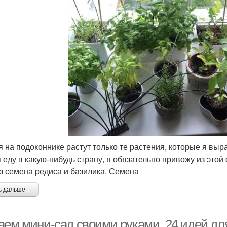
я на подоконнике растут только те растения, которые я выр
я еду в какую-нибудь страну, я обязательно привожу из это
з семена редиса и базилика. Семена
ь дальше →
аем мини-сад своими руками. 24 идей дл