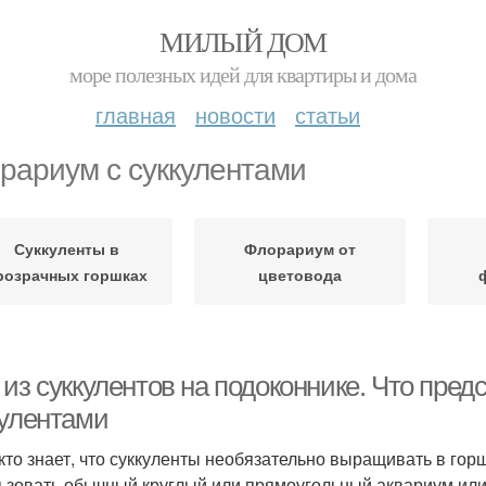
МИЛЫЙ ДОМ
море полезных идей для квартиры и дома
главная
новости
статьи
рариум с суккулентами
Суккуленты в
Флорариум от
розрачных горшках
цветовода
 из суккулентов на подоконнике. Что пре
кулентами
кто знает, что суккуленты необязательно выращивать в гор
ьзовать обычный круглый или прямоугольный аквариум или