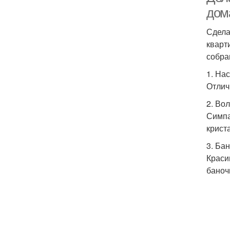
дом
Сдела
кварт
собра
1. На
Отлич
2. Во
Симпа
крист
3. Ба
Краси
баноч