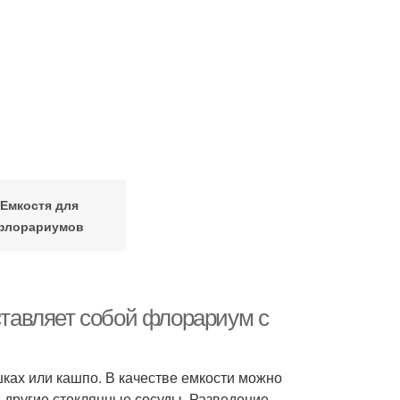
Емкостя для
флорариумов
дставляет собой флорариум с
шках или кашпо. В качестве емкости можно
 другие стеклянные сосуды. Разведение