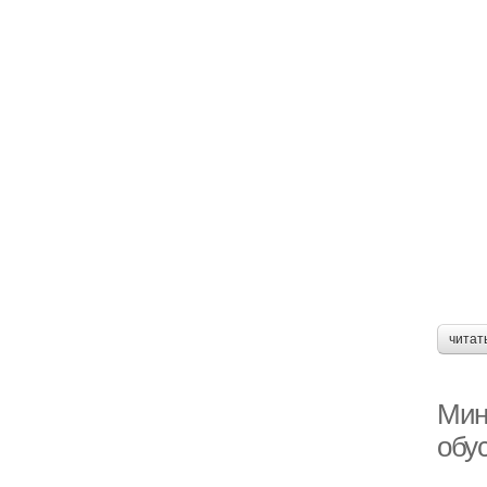
читат
Мин
обу