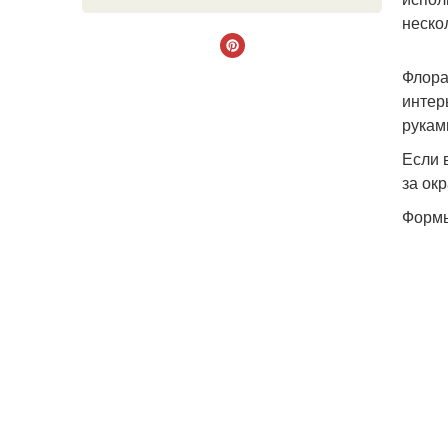
неско
Флора
интер
рукам
Если 
за ок
Форм