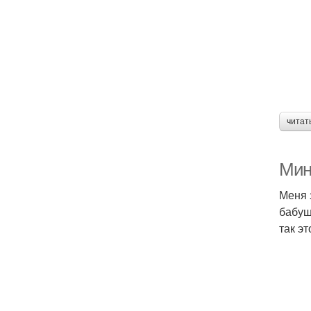
читат
Мин
Меня 
бабуш
так э