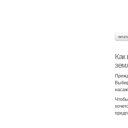
читат
Как
зем
Прежд
Выбир
насаж
Чтобы
хочет
предп