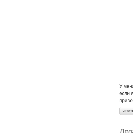
У мен
если 
привё
читат
Дел