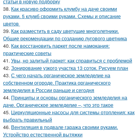
статьи в новую подборку
38.
Как красиво оформить клумбу на даче своими
руками. 5 клумб своими руками. Схемы и описание
цветов
39.
Как разместить в саду цветущие многолетники.
Общие рекомендации по созданию лугового цветника
40.
Как восстановить паркет после намокания:
практические советы
41.
Увы, но залитый паркет: как справиться с проблемой
42.
Зонирование узкого участка 13 соток. Рисуем план
43.
С чего начать органическое земледелие на
собственном огороде. Практика органического
земледелия в России раньше и сегодня
44.
Принципы и основы органического земледелия на
даче. Органическое земледелие –, что это такое
45.
Циркуляционные насосы для системы отопления: как
выбрать правильный
46.
Вентиляция в подвале гаража своими руками.
Устройство естественной вытяжки