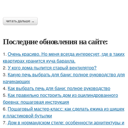
читать дальше →
Последние обновления на сайте:
1.
Очень красиво. Но меня всегда интересует, где в таких
квартирах хранится куча барахла.
2.
У кого дома пылитcя cтарый вентилятор?
3.
Какую печь выбрать для бани: полное руководство для
начинающих
4.
Как выбрать печь для бани: полное руководство
5.
Как правильно построить дом из оцилиндрованного
бревна: пошаговая инструкция
6.
Пошаговый мастер-класс: как сделать ежика из шишек
и пластиковой бутылки
7.
Дом в нормандском стиле: особенности архитектуры и