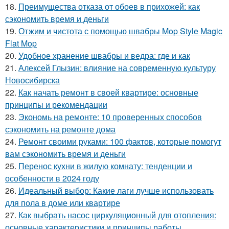
18.
Преимущества отказа от обоев в прихожей: как
сэкономить время и деньги
19.
Отжим и чистота с помощью швабры Mop Style Magic
Flat Mop
20.
Удобное хранение швабры и ведра: где и как
21.
Алексей Глызин: влияние на современную культуру
Новосибирска
22.
Как начать ремонт в своей квартире: основные
принципы и рекомендации
23.
Экономь на ремонте: 10 проверенных способов
сэкономить на ремонте дома
24.
Ремонт своими руками: 100 фактов, которые помогут
вам сэкономить время и деньги
25.
Перенос кухни в жилую комнату: тенденции и
особенности в 2024 году
26.
Идеальный выбор: Какие лаги лучше использовать
для пола в доме или квартире
27.
Как выбрать насос циркуляционный для отопления:
основные характеристики и принципы работы