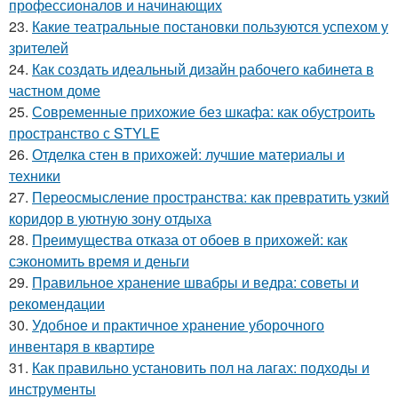
профессионалов и начинающих
23.
Какие театральные постановки пользуются успехом у
зрителей
24.
Как создать идеальный дизайн рабочего кабинета в
частном доме
25.
Современные прихожие без шкафа: как обустроить
пространство с STYLE
26.
Отделка стен в прихожей: лучшие материалы и
техники
27.
Переосмысление пространства: как превратить узкий
коридор в уютную зону отдыха
28.
Преимущества отказа от обоев в прихожей: как
сэкономить время и деньги
29.
Правильное хранение швабры и ведра: советы и
рекомендации
30.
Удобное и практичное хранение уборочного
инвентаря в квартире
31.
Как правильно установить пол на лагах: подходы и
инструменты