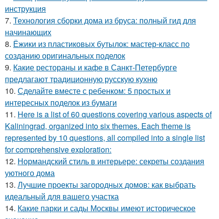
инструкция
7.
Технология сборки дома из бруса: полный гид для
начинающих
8.
Ёжики из пластиковых бутылок: мастер-класс по
созданию оригинальных поделок
9.
Какие рестораны и кафе в Санкт-Петербурге
предлагают традиционную русскую кухню
10.
Сделайте вместе с ребенком: 5 простых и
интересных поделок из бумаги
11.
Here is a list of 60 questions covering various aspects of
Kaliningrad, organized into six themes. Each theme is
represented by 10 questions, all compiled into a single list
for comprehensive exploration:
12.
Нормандский стиль в интерьере: секреты создания
уютного дома
13.
Лучшие проекты загородных домов: как выбрать
идеальный для вашего участка
14.
Какие парки и сады Москвы имеют историческое