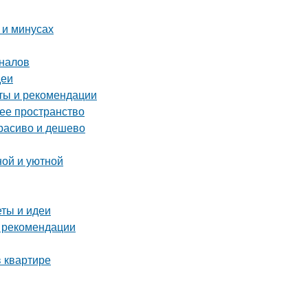
 и минусах
оналов
деи
еты и рекомендации
чее пространство
расиво и дешево
ной и уютной
еты и идеи
и рекомендации
 квартире