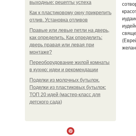
выходные: рецепты успеха
сотво
красо
Как к пластиковому окну прикрепить
иудаи
отлив. Установка отливов
иудей
Правые или левые петли на дверь,
свяще
как определить. Как определить:
(Евре
дверь правая или левая при
желан
монтаже?
Переоборудование жилой комнаты
в кухню: идеи и рекомендации
Поделки из молочных бутылок.
Поделки из пластиковых бутылок:
ТОП 20 идей (мастер-класс для
детского сада)