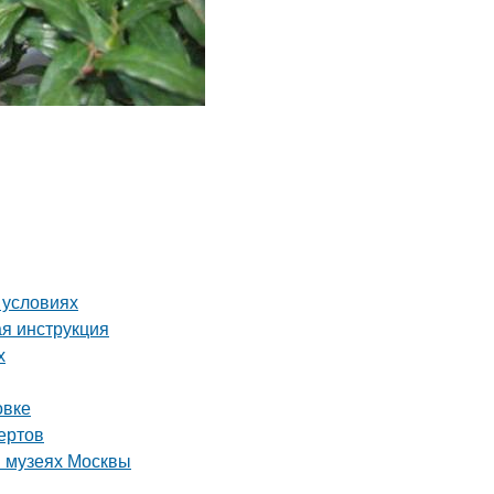
 условиях
ая инструкция
х
овке
ертов
в музеях Москвы