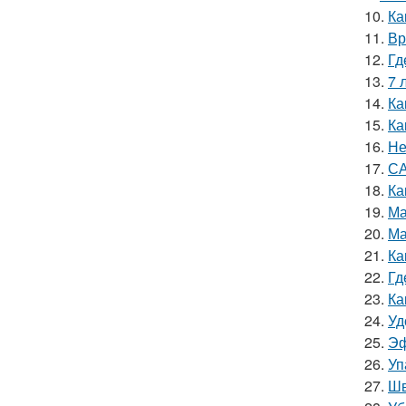
10.
Ка
11.
Вр
12.
Гд
13.
7 
14.
Ка
15.
Ка
16.
Не
17.
СА
18.
Ка
19.
Ма
20.
Ма
21.
Ка
22.
Гд
23.
Ка
24.
Уд
25.
Эф
26.
Уп
27.
Шв