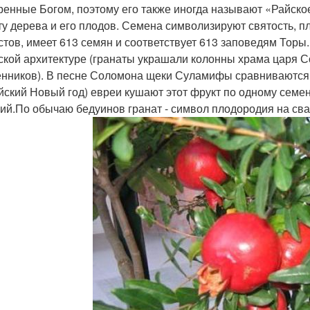
ренные Богом, поэтому его также иногда называют «Райское
ту дерева и его плодов. Семена символизируют святость, п
стов, имеет 613 семян и соответствует 613 заповедям Тор
ской архитектуре (гранаты украшали колонны храма царя 
нников). В песне Соломона щеки Суламифы сравниваются 
йский Новый год) евреи кушают этот фрукт по одному семен
ий.По обычаю бедуинов гранат - символ плодородия на сва