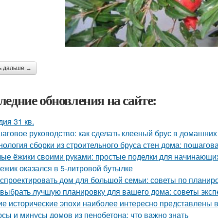
ь дальше →
ледние обновления на сайте:
дия 31 кв.
аговое руководство: как сделать клееный брус в домашних
нология сборки из строительного бруса стен дома: пошагов
ые ёжики своими руками: простые поделки для начинающи
 ежик оказался в 5-литровой бутылке
 спроектировать дом для большой семьи: советы по планир
 выбрать лучшую планировку для вашего дома: советы эксп
ие исторические эпохи наиболее интересно представлены 
сы и минусы домов из пенобетона: что важно знать