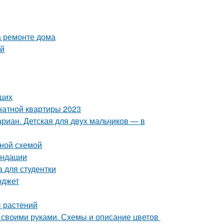
а ремонте дома
ей
щих
натной квартиры 2023
риан. Детская для двух мальчиков — в
ьной схемой
ендации
 для студентки
юджет
ы растений
б своими руками. Схемы и описание цветов