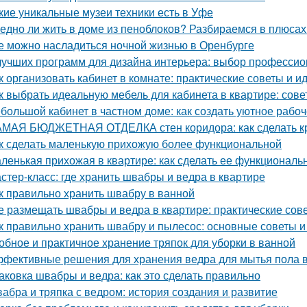
кие уникальные музеи техники есть в Уфе
едно ли жить в доме из пеноблоков? Разбираемся в плюсах
е можно насладиться ночной жизнью в Оренбурге
лучших программ для дизайна интерьера: выбор професси
к организовать кабинет в комнате: практические советы и и
к выбрать идеальную мебель для кабинета в квартире: сов
большой кабинет в частном доме: как создать уютное рабо
МАЯ БЮДЖЕТНАЯ ОТДЕЛКА стен коридора: как сделать к
к сделать маленькую прихожую более функциональной
ленькая прихожая в квартире: как сделать ее функциональ
стер-класс: где хранить швабры и ведра в квартире
к правильно хранить швабру в ванной
е размещать швабры и ведра в квартире: практические сов
к правильно хранить швабру и пылесос: основные советы 
обное и практичное хранение тряпок для уборки в ванной
фективные решения для хранения ведра для мытья пола в
аковка швабры и ведра: как это сделать правильно
абра и тряпка с ведром: история создания и развитие