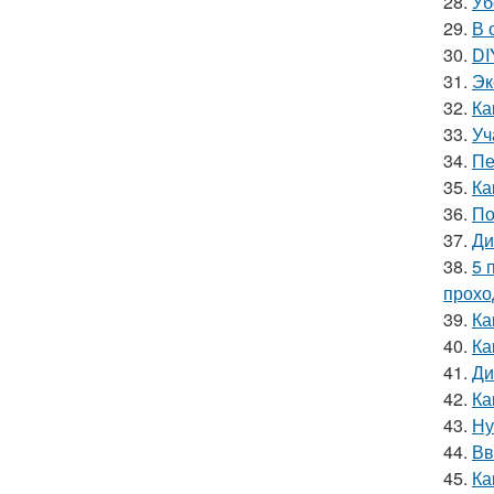
28.
Уб
29.
В 
30.
DI
31.
Эк
32.
Ка
33.
Уч
34.
Пе
35.
Ка
36.
По
37.
Ди
38.
5 
прохо
39.
Ка
40.
Ка
41.
Ди
42.
Ка
43.
Ну
44.
Вв
45.
Ка