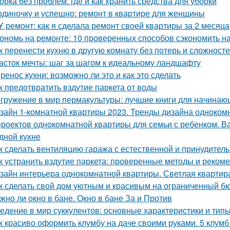
орка без проблем: где и как хранить средства для уборки
одиночку и успешно: ремонт в квартире для женщины
Y ремонт: как я сделала ремонт своей квартиры за 2 месяца
ономь на ремонте: 10 проверенных способов сэкономить н
к перенести кухню в другую комнату без потерь и сложност
асток мечты: шаг за шагом к идеальному ландшафту
ренос кухни: возможно ли это и как это сделать
к предотвратить вздутие паркета от воды
гружение в мир пермакультуры: лучшие книги для начинаю
зайн 1-комнатной квартиры 2023. Тренды дизайна одноком
проектов однокомнатной квартиры для семьи с ребенком. Ва
дной кухне
к сделать вентиляцию гаража с естественной и принудител
к устранить вздутие паркета: проверенные методы и реком
зайн интерьера однокомнатной квартиры. Светлая квартира
к сделать свой дом уютным и красивым на ограниченный б
жно ли окно в бане. Окно в бане За и Против
едение в мир суккулентов: основные характеристики и тип
к красиво оформить клумбу на даче своими руками. 5 клум