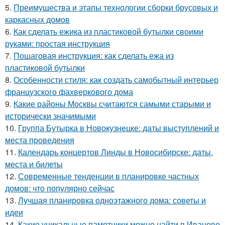
5.
Преимущества и этапы технологии сборки брусовых и
каркасных домов
6.
Как сделать ежика из пластиковой бутылки своими
руками: простая инструкция
7.
Пошаговая инструкция: как сделать ежа из
пластиковой бутылки
8.
Особенности стиля: как создать самобытный интерьер
французского фахверкового дома
9.
Какие районы Москвы считаются самыми старыми и
исторически значимыми
10.
Группа Бутырка в Новокузнецке: даты выступлений и
места проведения
11.
Календарь концертов Линды в Новосибирске: даты,
места и билеты
12.
Современные тенденции в планировке частных
домов: что популярно сейчас
13.
Лучшая планировка одноэтажного дома: советы и
идеи
14.
Какие уникальные памятники можно найти в Иваново