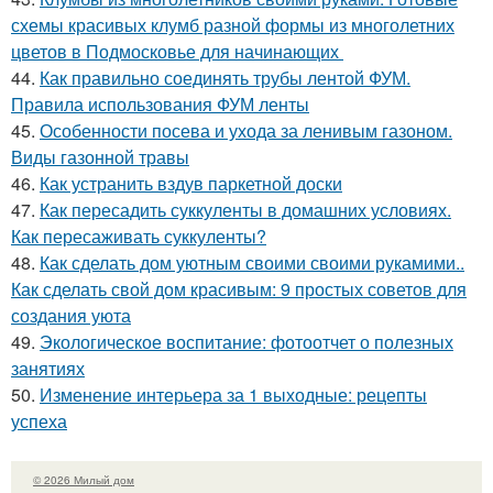
схемы красивых клумб разной формы из многолетних
цветов в Подмосковье для начинающих
44.
Как правильно соединять трубы лентой ФУМ.
Правила использования ФУМ ленты
45.
Особенности посева и ухода за ленивым газоном.
Виды газонной травы
46.
Как устранить вздув паркетной доски
47.
Как пересадить суккуленты в домашних условиях.
Как пересаживать суккуленты?
48.
Как сделать дом уютным своими своими рукамими..
Как сделать свой дом красивым: 9 простых советов для
создания уюта
49.
Экологическое воспитание: фотоотчет о полезных
занятиях
50.
Изменение интерьера за 1 выходные: рецепты
успеха
© 2026 Милый дом