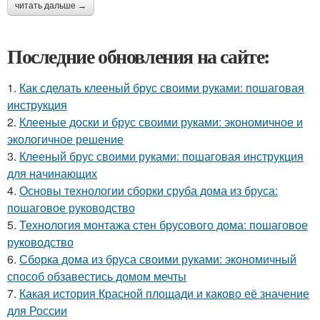
читать дальше →
Последние обновления на сайте:
1.
Как сделать клееный брус своими руками: пошаговая
инструкция
2.
Клееные доски и брус своими руками: экономичное и
экологичное решение
3.
Клееный брус своими руками: пошаговая инструкция
для начинающих
4.
Основы технологии сборки сруба дома из бруса:
пошаговое руководство
5.
Технология монтажа стен брусового дома: пошаговое
руководство
6.
Сборка дома из бруса своими руками: экономичный
способ обзавестись домом мечты
7.
Какая история Красной площади и каково её значение
для России