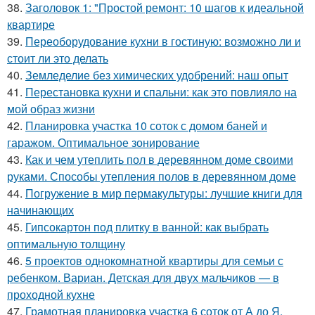
38.
Заголовок 1: "Простой ремонт: 10 шагов к идеальной
квартире
39.
Переоборудование кухни в гостиную: возможно ли и
стоит ли это делать
40.
Земледелие без химических удобрений: наш опыт
41.
Перестановка кухни и спальни: как это повлияло на
мой образ жизни
42.
Планировка участка 10 соток с домом баней и
гаражом. Оптимальное зонирование
43.
Как и чем утеплить пол в деревянном доме своими
руками. Способы утепления полов в деревянном доме
44.
Погружение в мир пермакультуры: лучшие книги для
начинающих
45.
Гипсокартон под плитку в ванной: как выбрать
оптимальную толщину
46.
5 проектов однокомнатной квартиры для семьи с
ребенком. Вариан. Детская для двух мальчиков — в
проходной кухне
47.
Грамотная планировка участка 6 соток от А до Я.