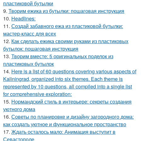
пластиковой бутылки
9.
Творим ежика из бутылки: пошаговая инструкция
10.
Headlines:
11.
Создай забавного ежа из пластиковой бутылки:
мастер-класс для всех
12.
Как сделать ежика своими руками из пластиковых
бутылок: пошаговая инструкция
13.
Творим вместе: 5 оригинальных поделок из
пластиковых бутылок
14.
Here is a list of 60 questions covering various aspects of
Kaliningrad, organized into six themes. Each theme is
represented by 10 questions, all compiled into a single list
for comprehensive exploration:
15.
Нормандский стиль в интерьере: секреты создания
уютного дома
16.
Советы по планировке и дизайну загородного дома:
как создать уютное и функциональное пространство
17.
Ждать осталось мало: Анимация выступит в
Севастополе