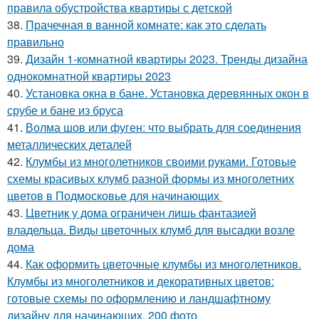
правила обустройства квартиры с детской
38.
Прачечная в ванной комнате: как это сделать
правильно
39.
Дизайн 1-комнатной квартиры 2023. Тренды дизайна
однокомнатной квартиры 2023
40.
Установка окна в бане. Установка деревянных окон в
срубе и бане из бруса
41.
Волма шов или фуген: что выбрать для соединения
металлических деталей
42.
Клумбы из многолетников своими руками. Готовые
схемы красивых клумб разной формы из многолетних
цветов в Подмосковье для начинающих
43.
Цветник у дома ограничен лишь фантазией
владельца. Виды цветочных клумб для высадки возле
дома
44.
Как оформить цветочные клумбы из многолетников.
Клумбы из многолетников и декоративных цветов:
готовые схемы по оформлению и ландшафтному
дизайну для начинающих, 200 фото