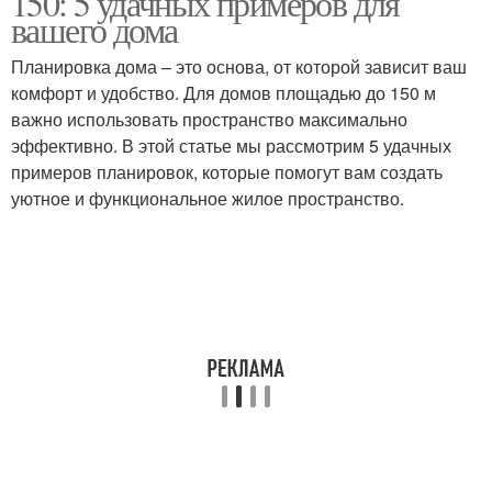
150: 5 удачных примеров для
вашего дома
Планировка дома – это основа, от которой зависит ваш
Многоуровневая
комфорт и удобство. Для домов площадью до 150 м
Планировка с эркером
планировка
важно использовать пространство максимально
эффективно. В этой статье мы рассмотрим 5 удачных
примеров планировок, которые помогут вам создать
уютное и функциональное жилое пространство.
Планировки с
Планировки с большим
отдельными спальнями
количеством
Планировки для узкого
Планировки с террасой
участка
Планировки для семей