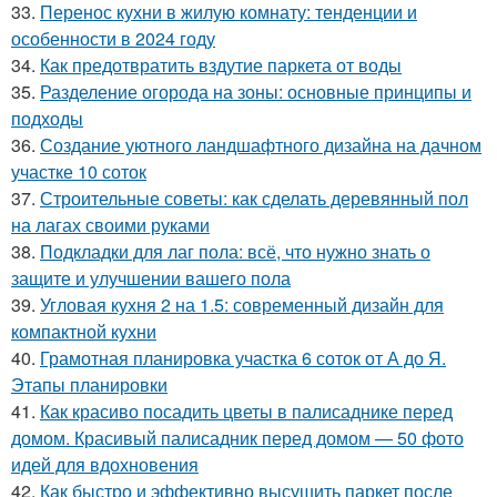
33.
Перенос кухни в жилую комнату: тенденции и
особенности в 2024 году
34.
Как предотвратить вздутие паркета от воды
35.
Разделение огорода на зоны: основные принципы и
подходы
36.
Создание уютного ландшафтного дизайна на дачном
участке 10 соток
37.
Строительные советы: как сделать деревянный пол
на лагах своими руками
38.
Подкладки для лаг пола: всё, что нужно знать о
защите и улучшении вашего пола
39.
Угловая кухня 2 на 1.5: современный дизайн для
компактной кухни
40.
Грамотная планировка участка 6 соток от А до Я.
Этапы планировки
41.
Как красиво посадить цветы в палисаднике перед
домом. Красивый палисадник перед домом — 50 фото
идей для вдохновения
42.
Как быстро и эффективно высушить паркет после