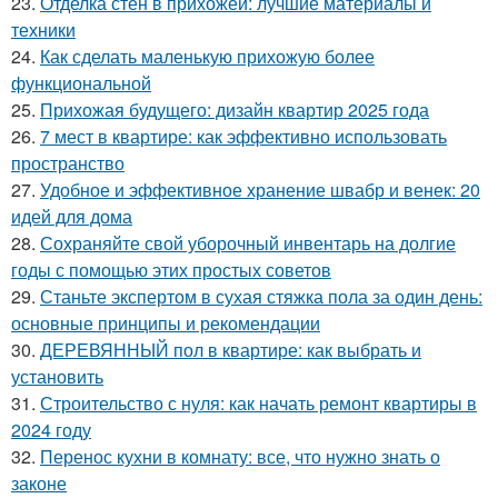
23.
Отделка стен в прихожей: лучшие материалы и
техники
24.
Как сделать маленькую прихожую более
функциональной
25.
Прихожая будущего: дизайн квартир 2025 года
26.
7 мест в квартире: как эффективно использовать
пространство
27.
Удобное и эффективное хранение швабр и венек: 20
идей для дома
28.
Сохраняйте свой уборочный инвентарь на долгие
годы с помощью этих простых советов
29.
Станьте экспертом в сухая стяжка пола за один день:
основные принципы и рекомендации
30.
ДЕРЕВЯННЫЙ пол в квартире: как выбрать и
установить
31.
Строительство с нуля: как начать ремонт квартиры в
2024 году
32.
Перенос кухни в комнату: все, что нужно знать о
законе