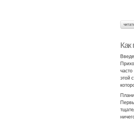
читат
Как
Введ
Прихо
часто
этой 
котор
Плани
Первы
тщате
ничег