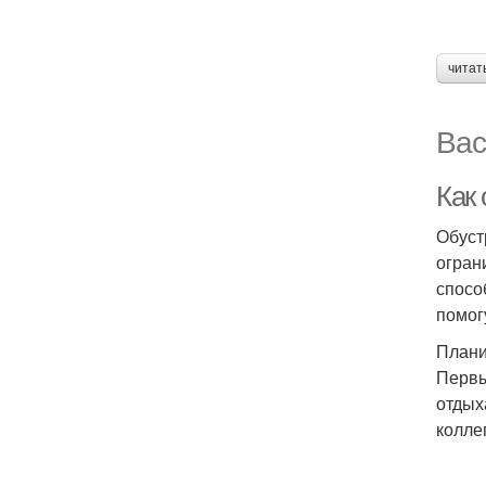
читат
Вас
Как
Обуст
огран
спосо
помог
Плани
Первы
отдых
колле