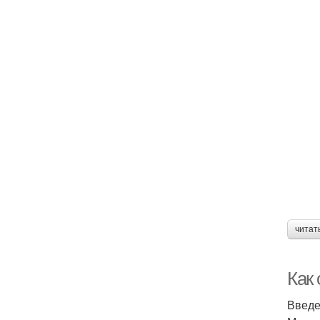
читат
Как
Введ