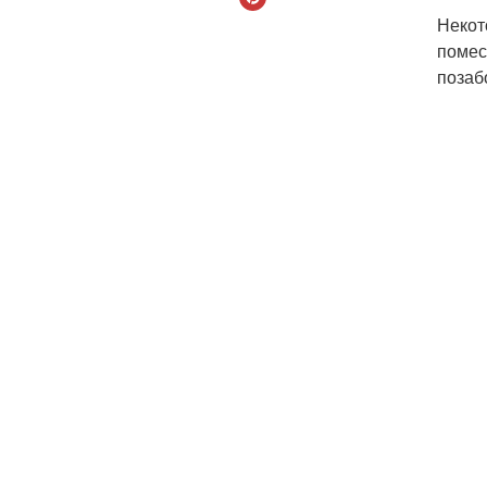
Некот
помес
позаб