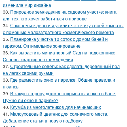
изменила мир дизайна
33.
Природное земледелие на садовом участке: книга
для тех, кто хочет заботиться о природе
34.
Сэкономьте деньги и усилите эстетику своей комнаты
с помощью малозатратного косметического ремонта
35.
Планировка участка 10 соток с домом баней и
гаражом. Оптимальное зонирование
36.
Как вырастить миниатюрный Сад на подоконнике.
Основы квартирного земледелия
37.
Строительные советы: как сделать деревянный пол
на лагах своими руками
38.
Где разместить окно в парилке. Общие правила и
нюансы
39.
В какую сторону должно открываться окно в бане.
Нужно ли окно в парилке?
40.
Клумба из многолетников для начинающих
41.
Малоуходовый цветник для солнечного места.
Добавление статьи в новую подборку