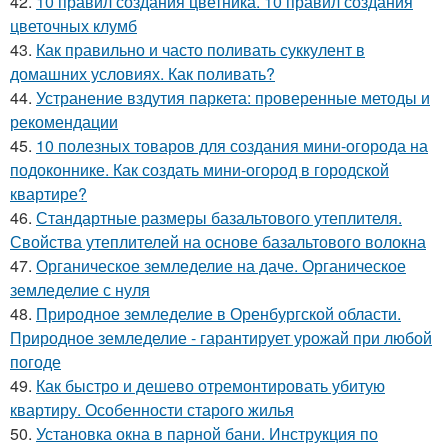
42.
10 правил создания цветника. 10 правил создания
цветочных клумб
43.
Как правильно и часто поливать суккулент в
домашних условиях. Как поливать?
44.
Устранение вздутия паркета: проверенные методы и
рекомендации
45.
10 полезных товаров для создания мини-огорода на
подоконнике. Как создать мини-огород в городской
квартире?
46.
Стандартные размеры базальтового утеплителя.
Свойства утеплителей на основе базальтового волокна
47.
Органическое земледелие на даче. Органическое
земледелие с нуля
48.
Природное земледелие в Оренбургской области.
Природное земледелие - гарантирует урожай при любой
погоде
49.
Как быстро и дешево отремонтировать убитую
квартиру. Особенности старого жилья
50.
Установка окна в парной бани. Инструкция по