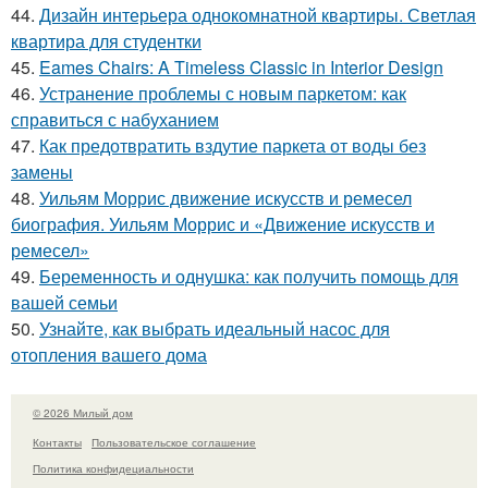
44.
Дизайн интерьера однокомнатной квартиры. Светлая
квартира для студентки
45.
Eames Chairs: A Timeless Classic in Interior Design
46.
Устранение проблемы с новым паркетом: как
справиться с набуханием
47.
Как предотвратить вздутие паркета от воды без
замены
48.
Уильям Моррис движение искусств и ремесел
биография. Уильям Моррис и «Движение искусств и
ремесел»
49.
Беременность и однушка: как получить помощь для
вашей семьи
50.
Узнайте, как выбрать идеальный насос для
отопления вашего дома
© 2026 Милый дом
Контакты
Пользовательское соглашение
Политика конфидециальности