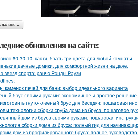
ь дальше →
ледние обновления на сайте:
вило 60-30-10: как выбрать три цвета для любой комнаты.
енькие дачные домики, для комфортной жизни на даче.
а звезд спорта: ранчо Ронды Раузи
dlines:
ы каменок печей для бани: выбор идеального варианта
еный брус своими руками: экономичное и простое решение
 изготовить гнуто-клееный брус для беседки: пошаговая инс
овы технологии сборки сруба дома из бруса: пошаговое ру
евянный дом из бруса своими руками: пошаговая инструкц
хнология сборки дома из бруса: полный гид для начинающи
роим дом из профилированного бруса: полное руководств