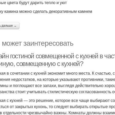
ые цвета будут дарить тепло и уют
ку камина можно сделать декоративным камнем
ь дальше →
 может заинтересовать
айн гостиной совмещенной с кухней в час
тиную, совмещенную с кухней?
ная в сочетании с кухней экономит много места. К счастью
нения недостатков, на которые указывают противники, таки
мны и поглощают все запахи, выглядя действительно хоро
ранства стоит учитывать стилистическую согласованность о
ная с кухней — это решение, которое все чаще выбирают с
аться от закрытых кухонь, то следует выбирать открытые про
 в отдельности чрезвычайно важны. Комнаты должны взаим