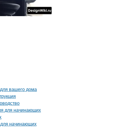
 для вашего дома
трукция
ководство
ия для начинающих
х
о для начинающих