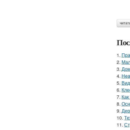
читат
Пос
1.
Пра
2.
Мал
3.
Дом
4.
Hea
5.
Вид
6.
Кле
7.
Как
8.
Осн
9.
Дер
10.
Те
11.
Ст