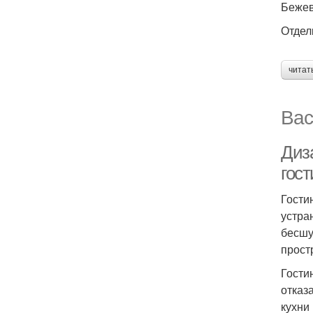
Бежев
Отдел
читат
Вас
Диз
гос
Гости
устра
бесшу
прост
Гости
отказ
кухни