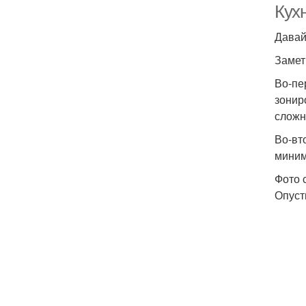
Кух
Давай
Замет
Во-пе
зонир
сложн
Во-вт
миним
Фото 
Опуст