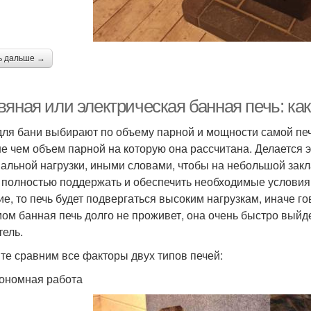
ь дальше →
вяная или электрическая банная печь: ка
для бани выбирают по объему парной и мощности самой печ
е чем объем парной на которую она рассчитана. Делается э
альной нагрузки, иными словами, чтобы на небольшой зак
 полностью поддержать и обеспечить необходимые условия 
ие, то печь будет подвергаться высоким нагрузкам, иначе го
ом банная печь долго не проживет, она очень быстро выйде
тель.
те сравним все факторы двух типов печей:
тономная работа ​