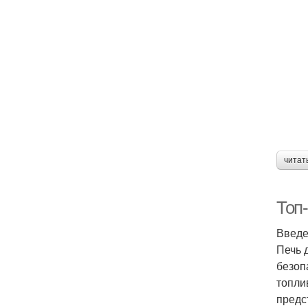
читат
Топ
Введ
Печь 
безоп
топли
предс