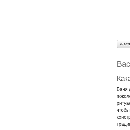
читат
Вас
Как
Баня 
покол
ритуа
чтобы
конст
тради