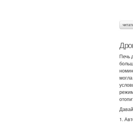
читат
Дро
Печь 
больш
номин
могла
услов
режим
отопи
Давай
1. Ав