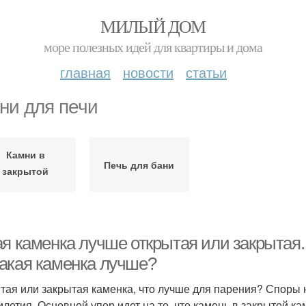
МИЛЫЙ ДОМ
море полезных идей для квартиры и дома
главная
новости
статьи
ни для печи
Камни в
Печь для бани
закрытой
каменке
ая каменка лучше открытая или закрытая.
акая каменка лучше?
тая или закрытая каменка, что лучше для парения? Споры 
илетия. Основной упор идет на то, что камень в закрытой к