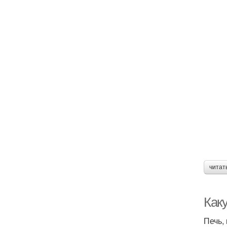
читат
Как
Печь,