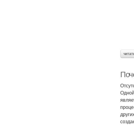
читат
Поч
Отсут
Одной
являе
проце
други
созда