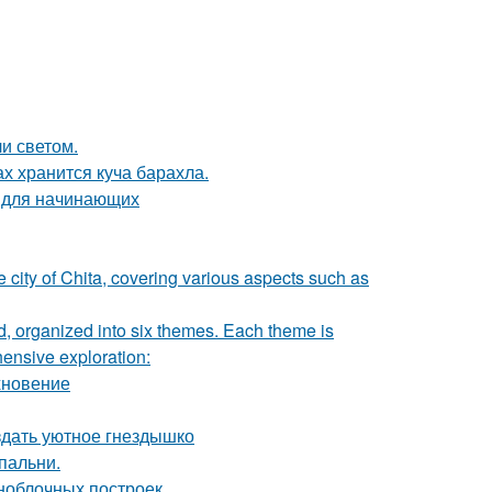
и светом.
ах хранится куча барахла.
о для начинающих
e city of Chita, covering various aspects such as
ad, organized into six themes. Each theme is
hensive exploration:
хновение
здать уютное гнездышко
пальни.
ноблочных построек