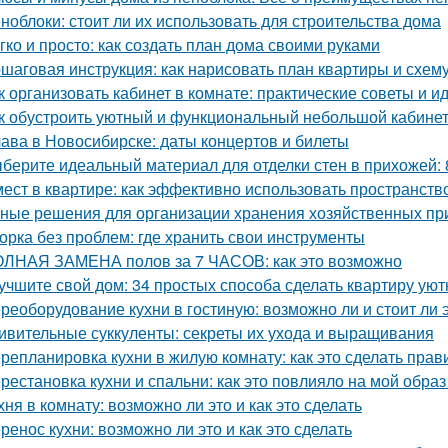
ноблоки: стоит ли их использовать для строительства дома
гко и просто: как создать план дома своими руками
шаговая инструкция: как нарисовать план квартиры и схем
к организовать кабинет в комнате: практические советы и и
к обустроить уютный и функциональный небольшой кабине
ава в Новосибирске: даты концертов и билеты
берите идеальный материал для отделки стен в прихожей:
мест в квартире: как эффективно использовать пространств
ные решения для организации хранения хозяйственных п
орка без проблем: где хранить свои инструменты
ЛНАЯ ЗАМЕНА полов за 7 ЧАСОВ: как это возможно
учшите свой дом: 34 простых способа сделать квартиру уют
реоборудование кухни в гостиную: возможно ли и стоит ли 
ивительные суккуленты: секреты их ухода и выращивания
репланировка кухни в жилую комнату: как это сделать прав
рестановка кухни и спальни: как это повлияло на мой образ
хня в комнату: возможно ли это и как это сделать
ренос кухни: возможно ли это и как это сделать