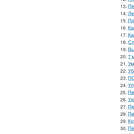
13.
Пе
14.
Ле
15.
По
16.
Ка
17.
Ка
18.
Сл
19.
Вы
20.
7 
21.
Ум
22.
Уб
23.
ПО
24.
Ул
25.
Пе
26.
Уд
27.
Пе
28.
Пе
29.
Ку
30.
Пе