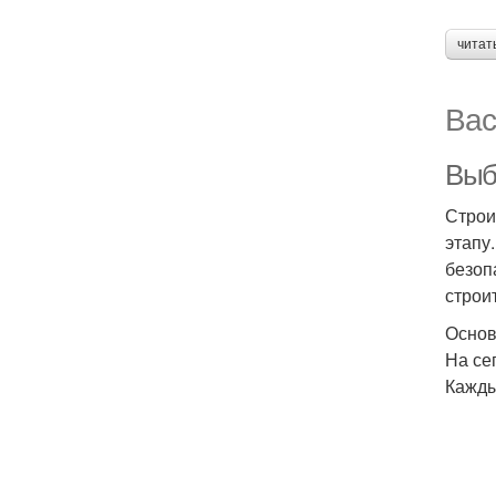
читат
Вас
Выб
Строи
этапу
безоп
строи
Основ
На се
Кажды