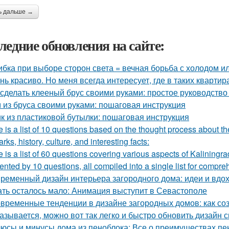
ь дальше →
ледние обновления на сайте:
бка при выборе сторон света = вечная борьба с холодом ил
нь красиво. Но меня всегда интересует, где в таких квартир
 сделать клееный брус своими руками: простое руководств
 из бруса своими руками: пошаговая инструкция
к из пластиковой бутылки: пошаговая инструкция
 is a list of 10 questions based on the thought process about th
rks, history, culture, and interesting facts:
 is a list of 60 questions covering various aspects of Kaliningr
ented by 10 questions, all compiled into a single list for compre
ременный дизайн интерьера загородного дома: идеи и вдо
ть осталось мало: Анимация выступит в Севастополе
временные тенденции в дизайне загородных домов: как со
азывается, можно вот так легко и быстро обновить дизайн с
юсы и минусы дома из пеноблока: Все о преимуществах пе