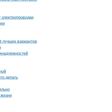
у электропроводки
деи
т
 8 лучших вариантов
о
ринадлежностей
ной
это делать
ильно
 жизни