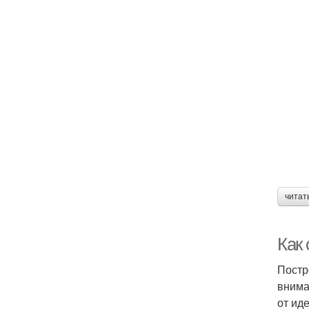
читат
Как
Постр
внима
от ид