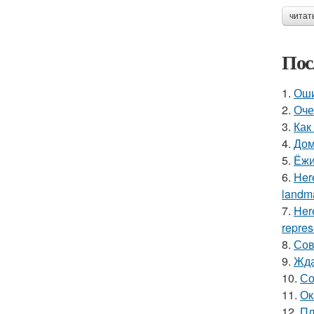
читат
Пос
1.
Оши
2.
Оче
3.
Как
4.
Дом
5.
Ёжи
6.
Here
landma
7.
Here
repres
8.
Сов
9.
Жда
10.
Со
11.
Ок
12.
Пл