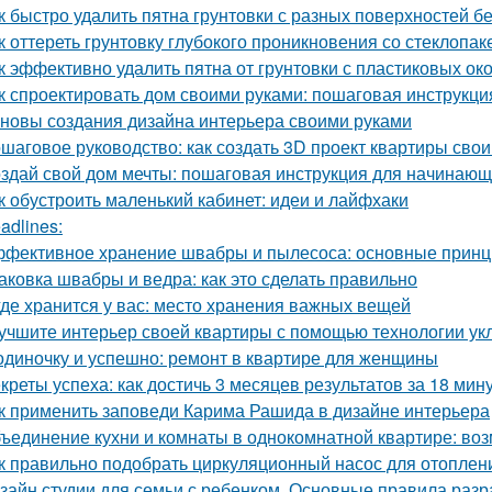
к быстро удалить пятна грунтовки с разных поверхностей б
к оттереть грунтовку глубокого проникновения со стеклопа
к эффективно удалить пятна от грунтовки с пластиковых ок
к спроектировать дом своими руками: пошаговая инструкци
новы создания дизайна интерьера своими руками
шаговое руководство: как создать 3D проект квартиры сво
здай свой дом мечты: пошаговая инструкция для начинаю
к обустроить маленький кабинет: идеи и лайфхаки
adlines:
фективное хранение швабры и пылесоса: основные прин
аковка швабры и ведра: как это сделать правильно
где хранится у вас: место хранения важных вещей
учшите интерьер своей квартиры с помощью технологии ук
одиночку и успешно: ремонт в квартире для женщины
креты успеха: как достичь 3 месяцев результатов за 18 мин
к применить заповеди Карима Рашида в дизайне интерьера
ъединение кухни и комнаты в однокомнатной квартире: воз
к правильно подобрать циркуляционный насос для отоплен
зайн студии для семьи с ребенком. Основные правила разр