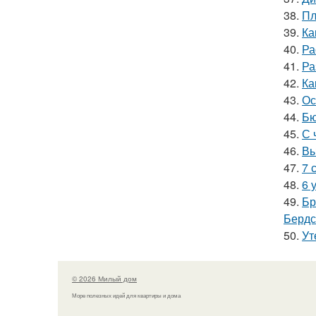
38.
Пл
39.
Ка
40.
Ра
41.
Ра
42.
Ка
43.
Ос
44.
Бю
45.
С 
46.
Вы
47.
7 
48.
6 
49.
Бр
Бердс
50.
Ут
© 2026 Милый дом
Море полезных идей для квартиры и дома