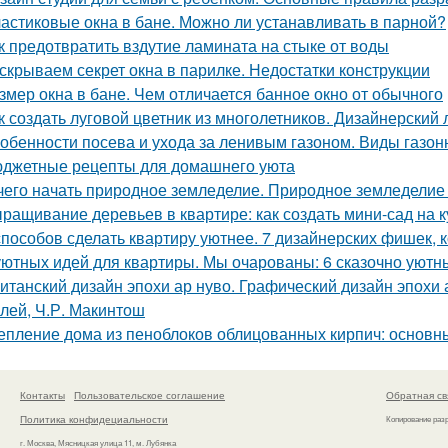
астиковые окна в бане. Можно ли устанавливать в парной?
к предотвратить вздутие ламината на стыке от воды
скрываем секрет окна в парилке. Недостатки конструкции
змер окна в бане. Чем отличается банное окно от обычного
к создать луговой цветник из многолетников. Дизайнерский 
обенности посева и ухода за ленивым газоном. Виды газон
джетные рецепты для домашнего уюта
чего начать природное земледелие. Природное земледелие 
ращивание деревьев в квартире: как создать мини-сад на к
способов сделать квартиру уютнее. 7 дизайнерских фишек, к
уютных идей для квартиры. Мы очарованы: 6 сказочно уютн
итанский дизайн эпохи ар нуво. Графический дизайн эпохи а
лей, Ч.Р. Макинтош
епление дома из пеноблоков облицованных кирпич: основ
Контакты
Пользовательское соглашение
Обратная св
Политика конфидециальности
Копирование раз
г. Москва, Мясницкая улица 11, м. Лубянка