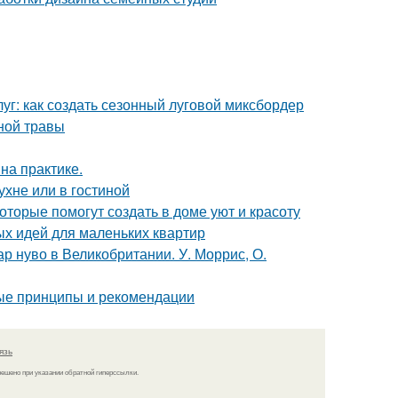
луг: как создать сезонный луговой миксбордер
ной травы
на практике.
ухне или в гостиной
оторые помогут создать в доме уют и красоту
ых идей для маленьких квартир
р нуво в Великобритании. У. Моррис, О.
ные принципы и рекомендации
язь
решено при указании обратной гиперссылки.