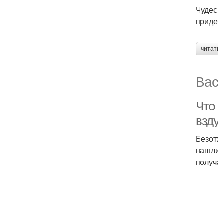
Чудес
приде
читат
Вас
Что 
взд
Безот
нашли
получ