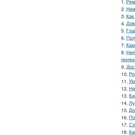
1.
Рем
2.
Hea
3.
Как
4.
Дом
5.
Гла
6.
Пол
7.
Как
8.
Here
repres
9.
Дос
10.
Ро
11.
Ую
12.
He
13.
Ка
14.
Лу
15.
До
16.
По
17.
Со
18.
Ка