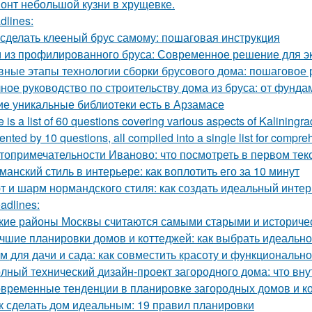
онт небольшой кузни в хрущевке.
dlines:
 сделать клееный брус самому: пошаговая инструкция
 из профилированного бруса: Современное решение для э
вные этапы технологии сборки брусового дома: пошаговое 
ное руководство по строительству дома из бруса: от фунд
ие уникальные библиотеки есть в Арзамасе
 is a list of 60 questions covering various aspects of Kaliningr
ented by 10 questions, all compiled into a single list for compre
топримечательности Иваново: что посмотреть в первом тек
манский стиль в интерьере: как воплотить его за 10 минут
т и шарм нормандского стиля: как создать идеальный инте
adlines:
кие районы Москвы считаются самыми старыми и историче
чшие планировки домов и коттеджей: как выбрать идеаль
м для дачи и сада: как совместить красоту и функционально
лный технический дизайн-проект загородного дома: что вну
временные тенденции в планировке загородных домов и к
к сделать дом идеальным: 19 правил планировки