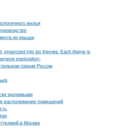
кологичного жилья
руководство
амента до крыши
ad, organized into six themes. Each theme is
hensive exploration:
стильном городе России
рьер
ски значимыми
ное расположение помещений
сть
три
оттеджей в Москве