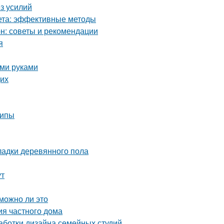
ез усилий
кета: эффективные методы
он: советы и рекомендации
я
ими руками
щих
ципы
ладки деревянного пола
ут
можно ли это
ия частного дома
аботки дизайна семейных студий