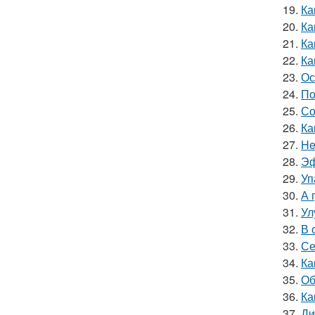
19.
Ка
20.
Ка
21.
Ка
22.
Ка
23.
Ос
24.
По
25.
Со
26.
Ка
27.
He
28.
Эф
29.
Уп
30.
А 
31.
Ул
32.
В 
33.
Се
34.
Ка
35.
Об
36.
Ка
37.
Ди