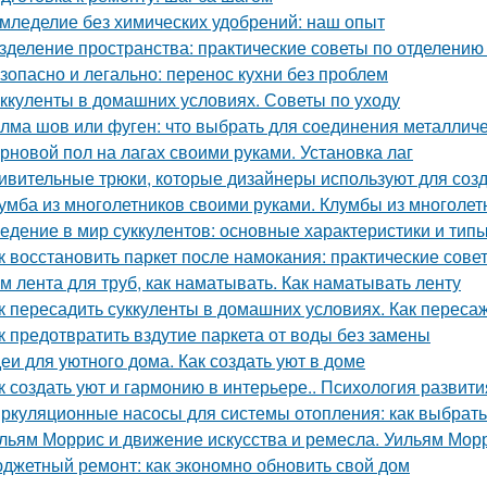
мледелие без химических удобрений: наш опыт
зделение пространства: практические советы по отделению 
зопасно и легально: перенос кухни без проблем
ккуленты в домашних условиях. Советы по уходу
лма шов или фуген: что выбрать для соединения металличе
рновой пол на лагах своими руками. Установка лаг
ивительные трюки, которые дизайнеры используют для соз
умба из многолетников своими руками. Клумбы из многолет
едение в мир суккулентов: основные характеристики и тип
к восстановить паркет после намокания: практические сове
м лента для труб, как наматывать. Как наматывать ленту
к пересадить суккуленты в домашних условиях. Как переса
к предотвратить вздутие паркета от воды без замены
еи для уютного дома. Как создать уют в доме
к создать уют и гармонию в интерьере.. Психология развити
ркуляционные насосы для системы отопления: как выбрат
льям Моррис и движение искусства и ремесла. Уильям Мор
джетный ремонт: как экономно обновить свой дом