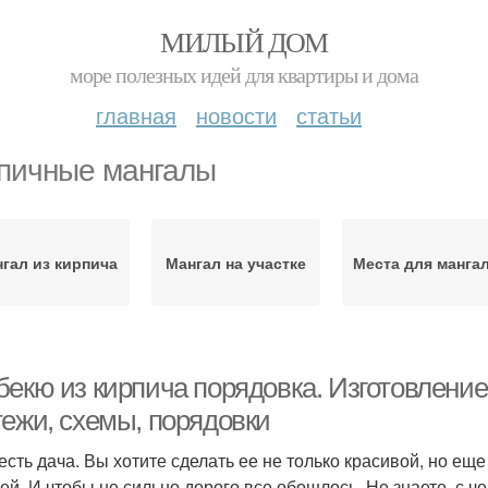
МИЛЫЙ ДОМ
море полезных идей для квартиры и дома
главная
новости
статьи
пичные мангалы
гал из кирпича
Мангал на участке
Места для манга
бекю из кирпича порядовка. Изготовление
тежи, схемы, порядовки
 есть дача. Вы хотите сделать ее не только красивой, но е
зей. И чтобы не сильно дорого все обошлось. Не знаете, с ч