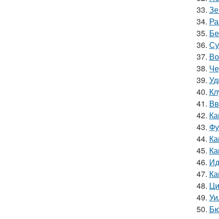
33.
Зе
34.
Ра
35.
Бе
36.
Су
37.
Во
38.
Че
39.
Уд
40.
Кл
41.
Вв
42.
Ка
43.
Фу
44.
Ка
45.
Ка
46.
Ид
47.
Ка
48.
Ци
49.
Уи
50.
Бю