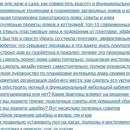
м для дачи и сада: как совместить красоту и функционально
временные тенденции в планировке загородных домов и к
чшая планировка одноэтажного дома: советы и идеи
пулярные проекты домов и коттеджей: топ-10 современны
к отмыть пластиковые окна и подоконник от грунтовки: эф
к быстро и просто убрать со стекла грунтовку: эффективны
зобетон: что скрывают продавцы и что важно знать покупат
строил дом из газобетона и пожалел: почему это произошл
к сделать проект дома самостоятельно: пошаговая инструк
к сделать дизайн-проект самостоятельно: полное руководс
лное руководство по планировке интерьера дома своими р
джетная организация рабочего места: как сделать его ую
к обустроить уютный и функциональный небольшой кабине
репланировка или нет? Какие факторы влияют на решение 
е вы храните тряпки: практичные советы для домашней убо
е вы храните швабру? Вот несколько полезных советов
обное хранение швабры и ведра: где и как
к правильно установить пол на лагах: подходы и инструмен
дготовка к ремонту: шаг за шагом