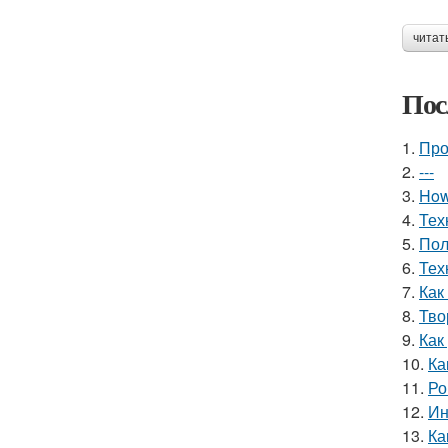
читат
Пос
1.
Про
2.
---
3.
How 
4.
Тех
5.
Пол
6.
Тех
7.
Как
8.
Тво
9.
Как
10.
Ка
11.
Ро
12.
Ин
13.
Ка