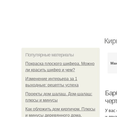
Кир
Популярные материалы
Ман
Покраска плоского шифера. Можно
ли красить шифер и чем?
Изменение интерьера за 1
выходные: рецепты успеха
Бар
Проекты дом шалаш. Дом-шалаш:
чер
плюсы и минусы
Как обложить дом кирпичом. Плюсы
У вас
и минусы деревянного дома,
и дру