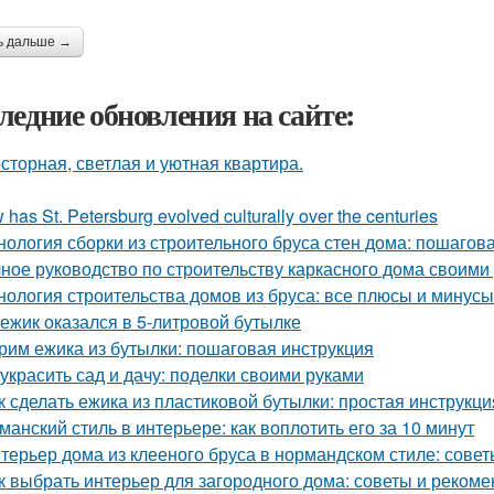
ь дальше →
ледние обновления на сайте:
сторная, светлая и уютная квартира.
has St. Petersburg evolved culturally over the centuries
нология сборки из строительного бруса стен дома: пошагов
ное руководство по строительству каркасного дома своими
нология строительства домов из бруса: все плюсы и минусы
 ежик оказался в 5-литровой бутылке
рим ежика из бутылки: пошаговая инструкция
 украсить сад и дачу: поделки своими руками
к сделать ежика из пластиковой бутылки: простая инструкци
манский стиль в интерьере: как воплотить его за 10 минут
терьер дома из клееного бруса в нормандском стиле: сове
к выбрать интерьер для загородного дома: советы и реком