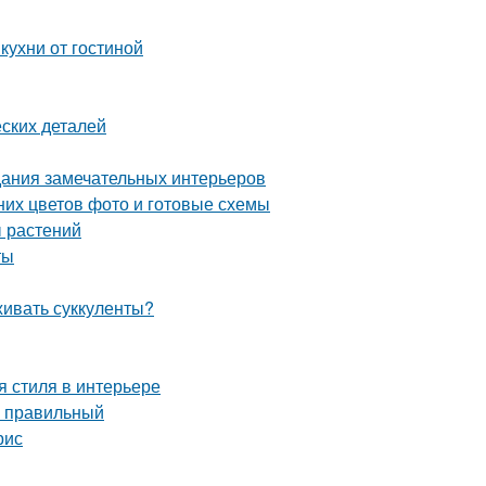
кухни от гостиной
ских деталей
дания замечательных интерьеров
них цветов фото и готовые схемы
ы растений
ты
живать суккуленты?
я стиля в интерьере
ь правильный
рис