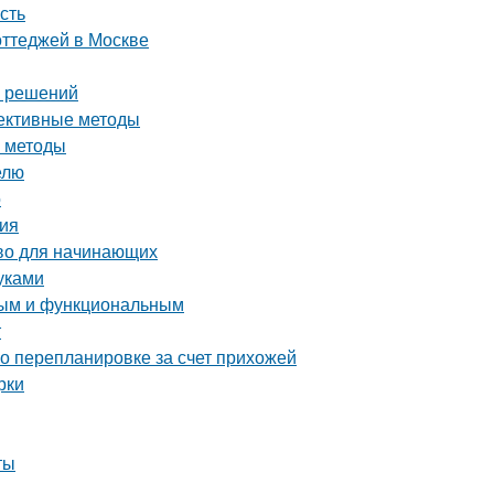
сть
оттеджей в Москве
х решений
фективные методы
е методы
елю
о
ция
тво для начинающих
уками
тным и функциональным
т
о перепланировке за счет прихожей
рки
ты