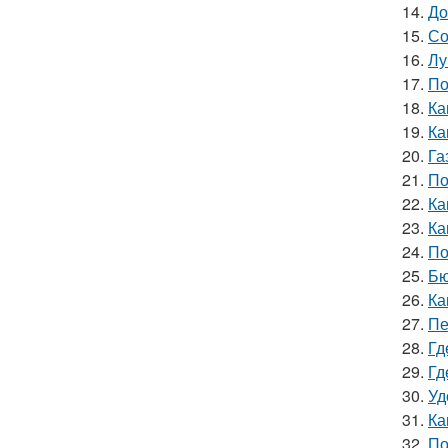
14.
До
15.
Со
16.
Лу
17.
По
18.
Ка
19.
Ка
20.
Га
21.
По
22.
Ка
23.
Ка
24.
По
25.
Бю
26.
Ка
27.
Пе
28.
Гд
29.
Гд
30.
Уд
31.
Ка
32.
По