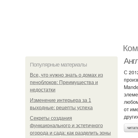
Ком
Англ
Популярные материалы
С 201
Все, что нужно знать о домах из
произв
пеноблоков: Преимущества и
Mande
недостатки
элеме
Изменение интерьера за 1
любом
выходные: рецепты успеха
от име
других
Секреты создания
функционального и эстетичного
читат
огорода и сада: как разделить зоны