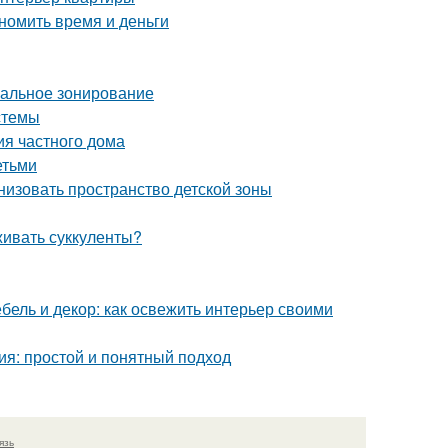
номить время и деньги
мальное зонирование
стемы
ия частного дома
етьми
низовать пространство детской зоны
живать суккуленты?
бель и декор: как освежить интерьер своими
ия: простой и понятный подход
язь