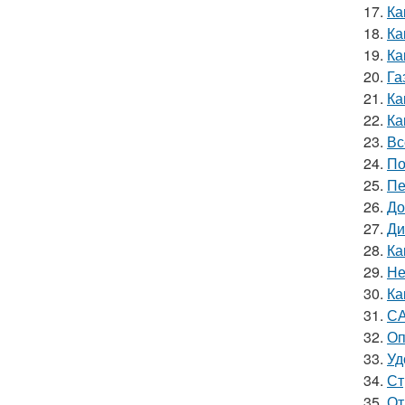
17.
Ка
18.
Ка
19.
Ка
20.
Га
21.
Ка
22.
Ка
23.
Вс
24.
По
25.
Пе
26.
До
27.
Ди
28.
Ка
29.
Не
30.
Ка
31.
СА
32.
Оп
33.
Уд
34.
Ст
35.
От