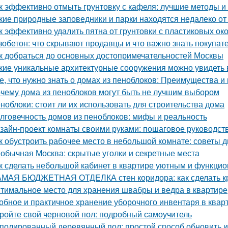
к эффективно отмыть грунтовку с кафеля: лучшие методы и
кие природные заповедники и парки находятся недалеко о
к эффективно удалить пятна от грунтовки с пластиковых ок
зобетон: что скрывают продавцы и что важно знать покупат
к добраться до основных достопримечательностей Москвы
кие уникальные архитектурные сооружения можно увидеть 
е, что нужно знать о домах из пеноблоков: Преимущества и
чему дома из пеноблоков могут быть не лучшим выбором
ноблоки: стоит ли их использовать для строительства дома
лговечность домов из пеноблоков: мифы и реальность
зайн-проект комнаты своими руками: пошаговое руководст
к обустроить рабочее место в небольшой комнате: советы 
обычная Москва: скрытые уголки и секретные места
к сделать небольшой кабинет в квартире уютным и функци
МАЯ БЮДЖЕТНАЯ ОТДЕЛКА стен коридора: как сделать к
тимальное место для хранения швабры и ведра в квартире
обное и практичное хранение уборочного инвентаря в квар
ройте свой черновой пол: подробный самоучитель
полированный деревянный пол: простой способ обновить 