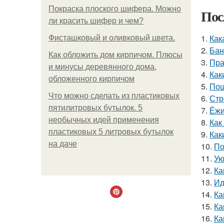
Покраска плоского шифера. Можно
Пос
ли красить шифер и чем?
1.
Как
Фисташковый и оливковый цвета.
2.
Бан
Как обложить дом кирпичом. Плюсы
3.
Пра
и минусы деревянного дома,
4.
Как
обложенного кирпичом
5.
Пош
Что можно сделать из пластиковых
6.
Стр
пятилитровых бутылок. 5
7.
Ёжи
необычных идей применения
8.
Как
пластиковых 5 литровых бутылок
9.
Как
на даче
10.
По
11.
Ую
12.
Ка
13.
Ид
14.
Ка
15.
Ка
16.
Ка