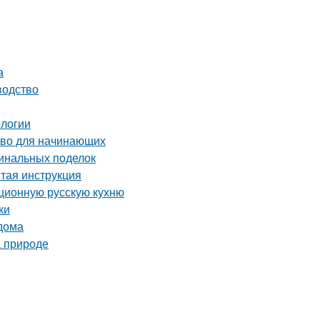
а
водство
ологии
тво для начинающих
гинальных поделок
стая инструкция
иционную русскую кухню
ки
 дома
а природе