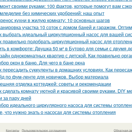
монт своими руками: 100 фактов, которые помогут вам сэко
мледелие без химических удобрений: наш опыт
ренос кухни в жилую комнату: 10 основных шагов
анировка участка 10 соток с домом баней и гаражом. Опти
к выбрать идеальный циркуляционный насос для вашей си
к правильно подобрать циркуляционный насос для отоплен
ть в комфорте: Двушка 50 м² в Бутово для семьи с двумя д
зайн однокомнатных квартир с детской. Как правильно орга
бор окон в баню. Для чего в бане окна
к пересадить суккуленты в домашних условиях. Как переса
йд по фум-ленте для новичков. Выбор материала
ешняя отделка коттеджей: советы и рекомендации
к сделать комнату уютной и красивой своими руками. DIY ме
и за пару дней
бор идеального циркулярного насоса для системы отоплен
е, что нужно знать о насосах для системы отопления
Контакты
Пользовательское соглашение
Обратная св