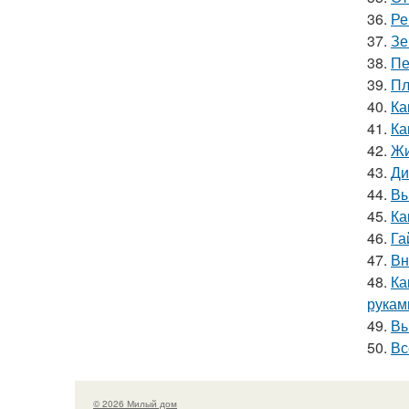
36.
Ре
37.
Зе
38.
Пе
39.
Пл
40.
Ка
41.
Ка
42.
Жи
43.
Ди
44.
Вы
45.
Ка
46.
Га
47.
Вн
48.
Ка
рукам
49.
Вы
50.
Вс
© 2026 Милый дом