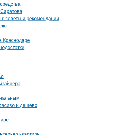
 средства
т Саратова
он: советы и рекомендации
елю
в Краснодаре
 недостатки
во
дизайнера
ональным
расиво и дешево
тире
интерьер квартиры