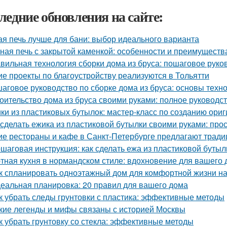
ледние обновления на сайте:
ая печь лучше для бани: выбор идеального варианта
ная печь с закрытой каменкой: особенности и преимуществ
вильная технология сборки дома из бруса: пошаговое руко
ие проекты по благоустройству реализуются в Тольятти
аговое руководство по сборке дома из бруса: основы техн
оительство дома из бруса своими руками: полное руководс
ки из пластиковых бутылок: мастер-класс по созданию ори
 сделать ежика из пластиковой бутылки своими руками: про
ие рестораны и кафе в Санкт-Петербурге предлагают трад
шаговая инструкция: как сделать ежа из пластиковой бутыл
тная кухня в нормандском стиле: вдохновение для вашего
к спланировать одноэтажный дом для комфортной жизни н
еальная планировка: 20 правил для вашего дома
к убрать следы грунтовки с пластика: эффективные методы
кие легенды и мифы связаны с историей Москвы
к убрать грунтовку со стекла: эффективные методы