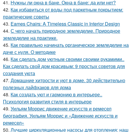
41.
Нужны ли окна в бане. Окна в бане: да или нет?
42.
Как избавиться от воды под паркетным покрытием:
практические советы
43.
Eames Chairs: A Timeless Classic in Interior Design
44.
С чего начать природное земледелие. Природное
земледелие на практике.
45.
Как правильно начинать органическое земледелие на
даче с нуля. О методике
46.
Как сделать дом уютным своими своими рукамими..
Как сделать свой дом красивым: 9 простых советов для
создания уюта
47.
Домашние хитрости и уют в доме. 30 действительно
полезных лайфхаков для дома
48.
Как создать уют и гармонию в интерьере..
Психология развития стиля в интерьере
49.
Уильям Моррис движение искусств и ремесел
биография. Уильям Моррис и «Движение искусств и
ремесел»
50.
Лучшие циркуляционные насосы для отопления: наш