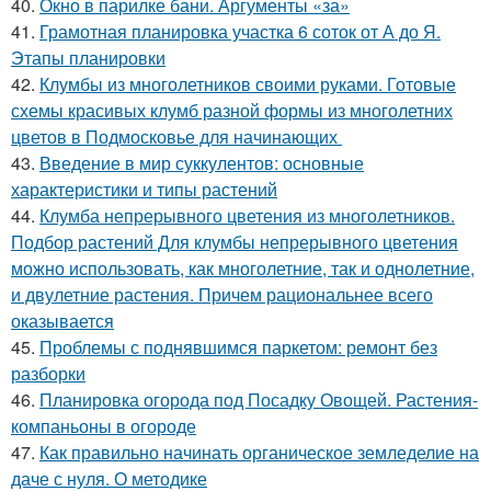
40.
Окно в парилке бани. Аргументы «за»
41.
Грамотная планировка участка 6 соток от А до Я.
Этапы планировки
42.
Клумбы из многолетников своими руками. Готовые
схемы красивых клумб разной формы из многолетних
цветов в Подмосковье для начинающих
43.
Введение в мир суккулентов: основные
характеристики и типы растений
44.
Клумба непрерывного цветения из многолетников.
Подбор растений Для клумбы непрерывного цветения
можно использовать, как многолетние, так и однолетние,
и двулетние растения. Причем рациональнее всего
оказывается
45.
Проблемы с поднявшимся паркетом: ремонт без
разборки
46.
Планировка огорода под Посадку Овощей. Растения-
компаньоны в огороде
47.
Как правильно начинать органическое земледелие на
даче с нуля. О методике