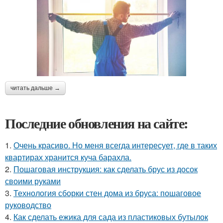
читать дальше →
Последние обновления на сайте:
1.
Очень красиво. Но меня всегда интересует, где в таких
квартирах хранится куча барахла.
2.
Пошаговая инструкция: как сделать брус из досок
своими руками
3.
Технология сборки стен дома из бруса: пошаговое
руководство
4.
Как сделать ежика для сада из пластиковых бутылок