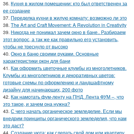
36.
Кухня в жилом помещении: кто был ответственен за
ее создание
37.
Переделка кухни в жилую комнату: возможно ли это
38.
The Art and Craft Movement: A Revolution in Creativity
39.
Никогда не понимал зачем окно в бане.. Разбираем
этот вопрос, а так же как правильно его установить,
чтобы не треснуло от высоко
40.
Окно в баню своими руками. Основные
характеристики окон для бани
41.
Как оформить цветочные клумбы из многолетников.
Клумбы из многолетников и декоративных цветов:
готовые схемы по оформлению и ландшафтному
дизайну для начинающих, 200 фото
42.
Как намотать фум-ленту на ПНД. Лента ФУМ –, что
это такое, и зачем она нужна?
43.
С чего начать органическое земледелие. Если мы
внедрим принципы органического земледелия, что нам
это даст?
44.
Создание уюта: как сделать свой дом или квартиру