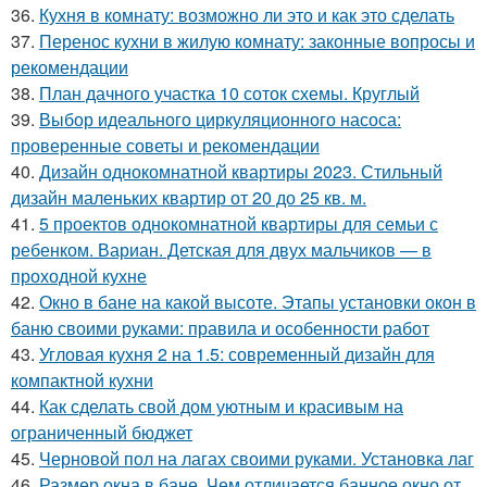
36.
Кухня в комнату: возможно ли это и как это сделать
37.
Перенос кухни в жилую комнату: законные вопросы и
рекомендации
38.
План дачного участка 10 соток схемы. Круглый
39.
Выбор идеального циркуляционного насоса:
проверенные советы и рекомендации
40.
Дизайн однокомнатной квартиры 2023. Стильный
дизайн маленьких квартир от 20 до 25 кв. м.
41.
5 проектов однокомнатной квартиры для семьи с
ребенком. Вариан. Детская для двух мальчиков — в
проходной кухне
42.
Окно в бане на какой высоте. Этапы установки окон в
баню своими руками: правила и особенности работ
43.
Угловая кухня 2 на 1.5: современный дизайн для
компактной кухни
44.
Как сделать свой дом уютным и красивым на
ограниченный бюджет
45.
Черновой пол на лагах своими руками. Установка лаг
46.
Размер окна в бане. Чем отличается банное окно от