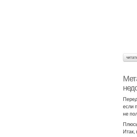
читат
Мет
нед
Перед
если 
не по
Плюсы
Итак,