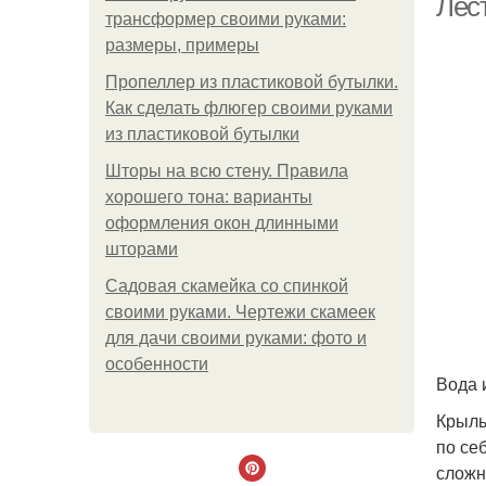
Лес
трансформер своими руками:
размеры, примеры
Пропеллер из пластиковой бутылки.
Как сделать флюгер своими руками
из пластиковой бутылки
Шторы на всю стену. Правила
хорошего тона: варианты
оформления окон длинными
шторами
Садовая скамейка со спинкой
своими руками. Чертежи скамеек
для дачи своими руками: фото и
особенности
Вода 
Крыль
по се
сложн