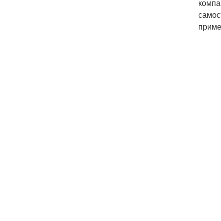
компа
самос
приме