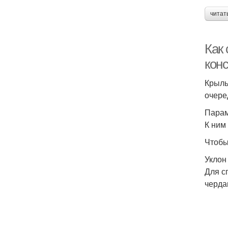
читат
Как
кон
Крыль
очере
Парам
К ним
Чтобы
Уклон
Для с
черда