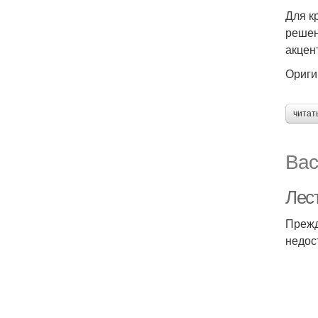
Для к
решен
акцен
Ориги
читат
Вас
Лес
Прежд
недос