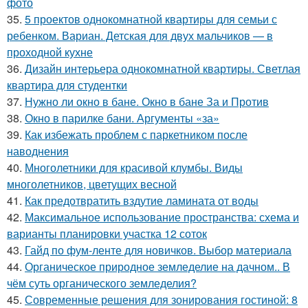
фото
35.
5 проектов однокомнатной квартиры для семьи с
ребенком. Вариан. Детская для двух мальчиков — в
проходной кухне
36.
Дизайн интерьера однокомнатной квартиры. Светлая
квартира для студентки
37.
Нужно ли окно в бане. Окно в бане За и Против
38.
Окно в парилке бани. Аргументы «за»
39.
Как избежать проблем с паркетником после
наводнения
40.
Многолетники для красивой клумбы. Виды
многолетников, цветущих весной
41.
Как предотвратить вздутие ламината от воды
42.
Максимальное использование пространства: схема и
варианты планировки участка 12 соток
43.
Гайд по фум-ленте для новичков. Выбор материала
44.
Органическое природное земледелие на дачном.. В
чём суть органического земледелия?
45.
Современные решения для зонирования гостиной: 8