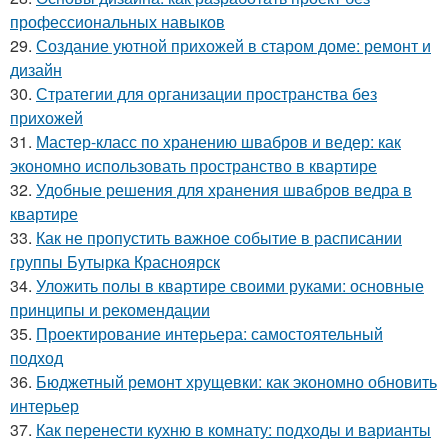
профессиональных навыков
29.
Создание уютной прихожей в старом доме: ремонт и
дизайн
30.
Стратегии для организации пространства без
прихожей
31.
Мастер-класс по хранению швабров и ведер: как
экономно использовать пространство в квартире
32.
Удобные решения для хранения швабров ведра в
квартире
33.
Как не пропустить важное событие в расписании
группы Бутырка Красноярск
34.
Уложить полы в квартире своими руками: основные
принципы и рекомендации
35.
Проектирование интерьера: самостоятельный
подход
36.
Бюджетный ремонт хрущевки: как экономно обновить
интерьер
37.
Как перенести кухню в комнату: подходы и варианты