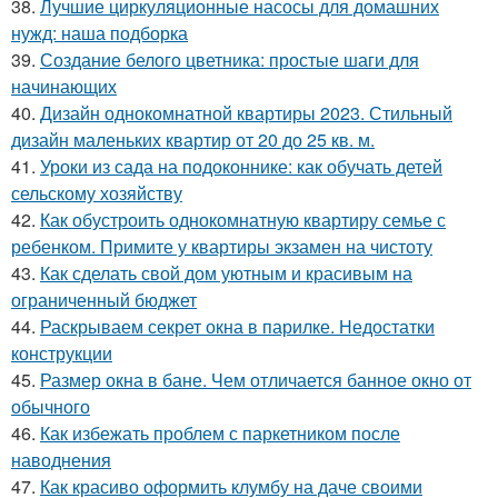
38.
Лучшие циркуляционные насосы для домашних
нужд: наша подборка
39.
Создание белого цветника: простые шаги для
начинающих
40.
Дизайн однокомнатной квартиры 2023. Стильный
дизайн маленьких квартир от 20 до 25 кв. м.
41.
Уроки из сада на подоконнике: как обучать детей
сельскому хозяйству
42.
Как обустроить однокомнатную квартиру семье с
ребенком. Примите у квартиры экзамен на чистоту
43.
Как сделать свой дом уютным и красивым на
ограниченный бюджет
44.
Раскрываем секрет окна в парилке. Недостатки
конструкции
45.
Размер окна в бане. Чем отличается банное окно от
обычного
46.
Как избежать проблем с паркетником после
наводнения
47.
Как красиво оформить клумбу на даче своими