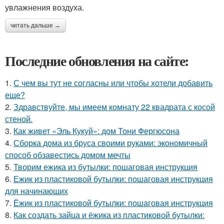
увлажнения воздуха.
читать дальше →
Последние обновления на сайте:
1.
С чем вы тут не согласны или чтобы хотели добавить
еще?
2.
Здравствуйте, мы имеем комнату 22 квадрата с косой
стеной.
3.
Как живет «Эль Кукуй»: дом Тони Фергюсона
4.
Сборка дома из бруса своими руками: экономичный
способ обзавестись домом мечты
5.
Творим ежика из бутылки: пошаговая инструкция
6.
Ежик из пластиковой бутылки: пошаговая инструкция
для начинающих
7.
Ёжик из пластиковой бутылки: пошаговая инструкция
8.
Как создать зайца и ёжика из пластиковой бутылки: