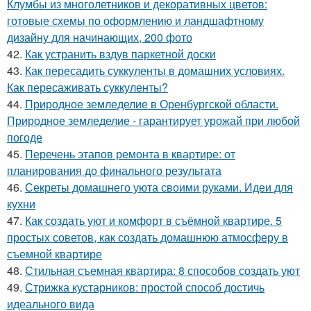
Клумбы из многолетников и декоративных цветов:
готовые схемы по оформлению и ландшафтному
дизайну для начинающих, 200 фото
42.
Как устранить вздув паркетной доски
43.
Как пересадить суккуленты в домашних условиях.
Как пересаживать суккуленты?
44.
Природное земледелие в Оренбургской области.
Природное земледелие - гарантирует урожай при любой
погоде
45.
Перечень этапов ремонта в квартире: от
планирования до финального результата
46.
Секреты домашнего уюта своими руками. Идеи для
кухни
47.
Как создать уют и комфорт в съёмной квартире. 5
простых советов, как создать домашнюю атмосферу в
съемной квартире
48.
Стильная съемная квартира: 8 способов создать уют
49.
Стрижка кустарников: простой способ достичь
идеального вида