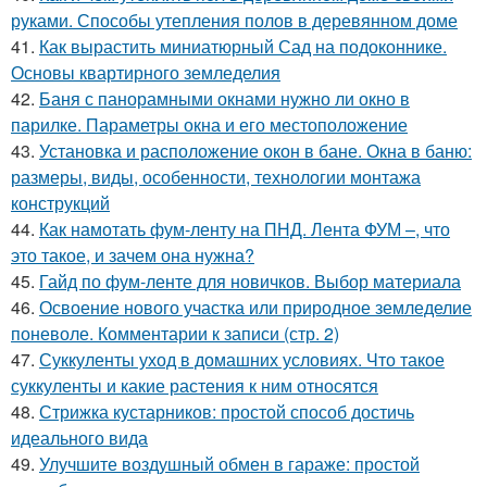
руками. Способы утепления полов в деревянном доме
41.
Как вырастить миниатюрный Сад на подоконнике.
Основы квартирного земледелия
42.
Баня с панорамными окнами нужно ли окно в
парилке. Параметры окна и его местоположение
43.
Установка и расположение окон в бане. Окна в баню:
размеры, виды, особенности, технологии монтажа
конструкций
44.
Как намотать фум-ленту на ПНД. Лента ФУМ –, что
это такое, и зачем она нужна?
45.
Гайд по фум-ленте для новичков. Выбор материала
46.
Освоение нового участка или природное земледелие
поневоле. Комментарии к записи (стр. 2)
47.
Суккуленты уход в домашних условиях. Что такое
суккуленты и какие растения к ним относятся
48.
Стрижка кустарников: простой способ достичь
идеального вида
49.
Улучшите воздушный обмен в гараже: простой