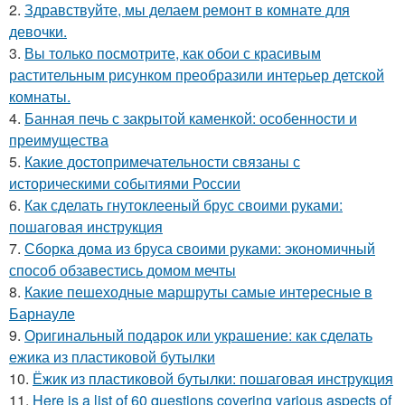
2.
Здравствуйте, мы делаем ремонт в комнате для
девочки.
3.
Вы только посмотрите, как обои с красивым
растительным рисунком преобразили интерьер детской
комнаты.
4.
Банная печь с закрытой каменкой: особенности и
преимущества
5.
Какие достопримечательности связаны с
историческими событиями России
6.
Как сделать гнутоклееный брус своими руками:
пошаговая инструкция
7.
Сборка дома из бруса своими руками: экономичный
способ обзавестись домом мечты
8.
Какие пешеходные маршруты самые интересные в
Барнауле
9.
Оригинальный подарок или украшение: как сделать
ежика из пластиковой бутылки
10.
Ёжик из пластиковой бутылки: пошаговая инструкция
11.
Here is a list of 60 questions covering various aspects of