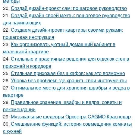
методы
20.
Создай дизайн-проект сам: пошаговое руководство
21.
Создай дизайн своей мечты: пошаговое руководство
для начинающих
22.
Создаем дизайн-проект квартиры своими руками:
пошаговая инструкция
23.
Как организовать уютный домашний кабинет в
маленькой квартире
24.
Стильные и практичные решения для отделок стен в
прихожей и коридоре
25.
Стильная прихожая без шкафов: как это возможно
26.
Уборка без проблем: где хранить свои инструменты
27.
Оптимальное место для хранения швабры и ведра в
квартире
28.
Правильное хранение швабры и ведра: советы и
рекомендации
29.
Музыкальные шедевры Оркестра CAGMO Краснодар
30.
Смешивание функций: история совмещения комнаты
с кухней