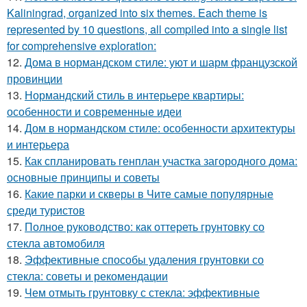
Kaliningrad, organized into six themes. Each theme is
represented by 10 questions, all compiled into a single list
for comprehensive exploration:
12.
Дома в нормандском стиле: уют и шарм французской
провинции
13.
Нормандский стиль в интерьере квартиры:
особенности и современные идеи
14.
Дом в нормандском стиле: особенности архитектуры
и интерьера
15.
Как спланировать генплан участка загородного дома:
основные принципы и советы
16.
Какие парки и скверы в Чите самые популярные
среди туристов
17.
Полное руководство: как оттереть грунтовку со
стекла автомобиля
18.
Эффективные способы удаления грунтовки со
стекла: советы и рекомендации
19.
Чем отмыть грунтовку с стекла: эффективные