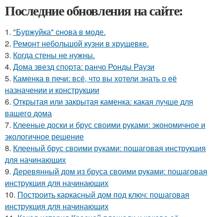
Последние обновления на сайте:
1.
"Буржуйка" cнова в моде.
2.
Ремонт небольшой кузни в хрущевке.
3.
Когда стены не нужны.
4.
Дома звезд спорта: ранчо Ронды Раузи
5.
Каменка в печи: всё, что вы хотели знать о её
назначении и конструкции
6.
Открытая или закрытая каменка: какая лучше для
вашего дома
7.
Клееные доски и брус своими руками: экономичное и
экологичное решение
8.
Клееный брус своими руками: пошаговая инструкция
для начинающих
9.
Деревянный дом из бруса своими руками: пошаговая
инструкция для начинающих
10.
Построить каркасный дом под ключ: пошаговая
инструкция для начинающих