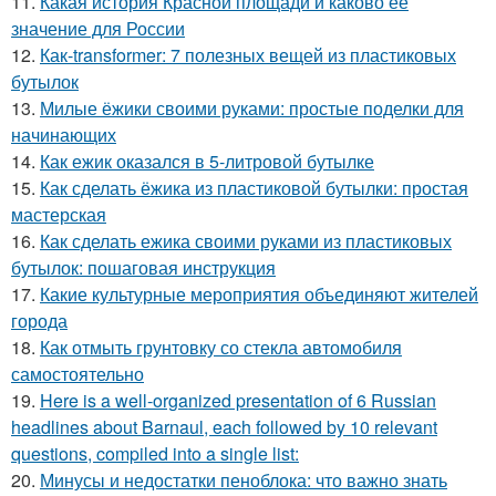
11.
Какая история Красной площади и каково её
значение для России
12.
Как-transformer: 7 полезных вещей из пластиковых
бутылок
13.
Милые ёжики своими руками: простые поделки для
начинающих
14.
Как ежик оказался в 5-литровой бутылке
15.
Как сделать ёжика из пластиковой бутылки: простая
мастерская
16.
Как сделать ежика своими руками из пластиковых
бутылок: пошаговая инструкция
17.
Какие культурные мероприятия объединяют жителей
города
18.
Как отмыть грунтовку со стекла автомобиля
самостоятельно
19.
Here is a well-organized presentation of 6 Russian
headlines about Barnaul, each followed by 10 relevant
questions, compiled into a single list:
20.
Минусы и недостатки пеноблока: что важно знать