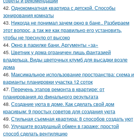
советы и рекомендации
42.
Однокомнатная квартира с детской. Способы
зонирования комнаты
43.
Никогда не понимал зачем окно в бане.. Разбираем
этот вопрос, а так же как правильно его установить,
чтобы не треснуло от высоко
44.
Окно в парилке бани. Аргументы «за»
45.
Цветник у дома ограничен лишь фантазией
владельца. Виды цветочных клумб для высадки возле
дома
46.
Максимальное использование пространства: схема и
варианты планировки участка 12 соток
47.
Перечень этапов ремонта в квартире: от
планирования до финального результата
48.
Создание уюта в доме. Как сделать свой дом
красивым: 9 простых советов для создания уюта
49.
Стильная съемная квартира: 8 способов создать уют
50.
Улучшите воздушный обмен в гараже: простой
способ сделать вентиляцию