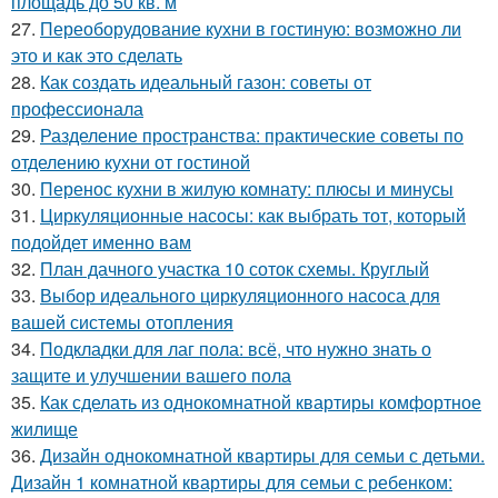
площадь до 50 кв. м
27.
Переоборудование кухни в гостиную: возможно ли
это и как это сделать
28.
Как создать идеальный газон: советы от
профессионала
29.
Разделение пространства: практические советы по
отделению кухни от гостиной
30.
Перенос кухни в жилую комнату: плюсы и минусы
31.
Циркуляционные насосы: как выбрать тот, который
подойдет именно вам
32.
План дачного участка 10 соток схемы. Круглый
33.
Выбор идеального циркуляционного насоса для
вашей системы отопления
34.
Подкладки для лаг пола: всё, что нужно знать о
защите и улучшении вашего пола
35.
Как сделать из однокомнатной квартиры комфортное
жилище
36.
Дизайн однокомнатной квартиры для семьи с детьми.
Дизайн 1 комнатной квартиры для семьи с ребенком: